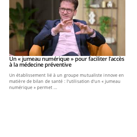
Un « jumeau numérique » pour faciliter l’accès
Youtube
Youtube
à la médecine préventive
Un établissement lié à un groupe mutualiste innove en
e
matière de bilan de santé : l'utilisation d'un « jumeau
numérique » permet ...
COU
You
Coup
vous
épis