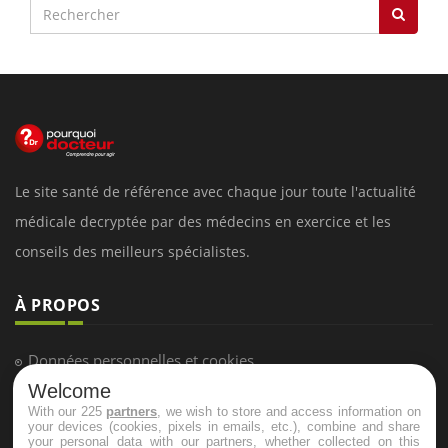
Le site santé de référence avec chaque jour toute l'actualité
médicale decryptée par des médecins en exercice et les
conseils des meilleurs spécialistes.
À PROPOS
Données personnelles et cookies
Welcome
Qui sommes-nous
With our 225
partners
, we wish to store and access information on
Conditions d'utilisation
your devices (cookies, pixels in emails, etc.), combine and share
your personal data with our partners, whether collected on this