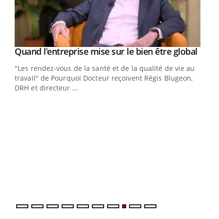
Yout
Quand l’entreprise mise sur le bien être global
Youtube
ndez-
"Les rendez-vous de la santé et de la qualité de vie au
cet
travail" de Pourquoi Docteur reçoivent Régis Blugeon,
DRH et directeur ...
Ecz
You
(3/3
Dans
vous
quot