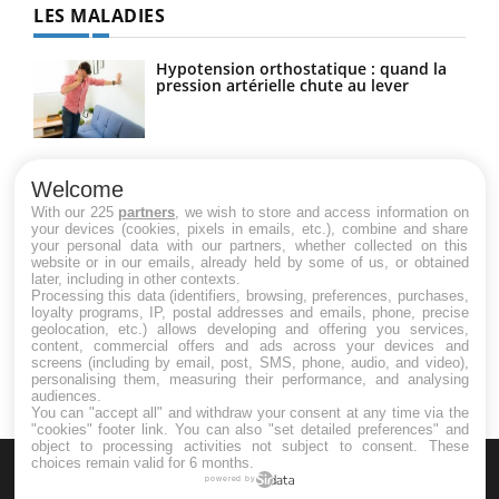
LES MALADIES
Hypotension orthostatique : quand la
pression artérielle chute au lever
Drépanocytose : une déformation des
globules rouges aux conséquences
Welcome
graves
With our 225
partners
, we wish to store and access information on
your devices (cookies, pixels in emails, etc.), combine and share
your personal data with our partners, whether collected on this
website or in our emails, already held by some of us, or obtained
Maladie de Charcot (Sclérose latérale
later, including in other contexts.
amyotrophique)
Processing this data (identifiers, browsing, preferences, purchases,
loyalty programs, IP, postal addresses and emails, phone, precise
geolocation, etc.) allows developing and offering you services,
content, commercial offers and ads across your devices and
screens (including by email, post, SMS, phone, audio, and video),
personalising them, measuring their performance, and analysing
audiences.
You can "accept all" and withdraw your consent at any time via the
"cookies" footer link
. You can also "set detailed preferences" and
object to processing activities not subject to consent. These
choices remain valid for 6 months.
powered by