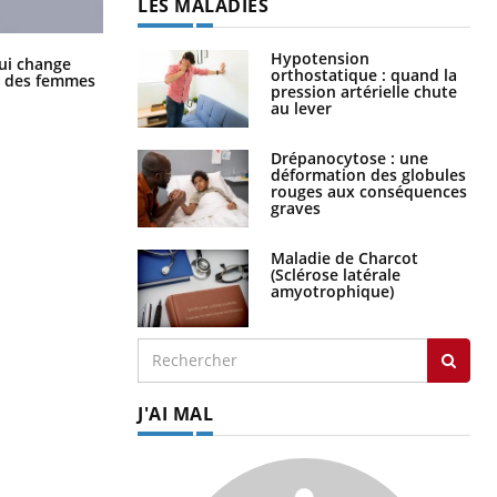
LES MALADIES
Hypotension
La sieste empêche-t-elle de dormir
ui change
orthostatique : quand la
la nuit ?
ge des femmes
pression artérielle chute
au lever
Drépanocytose : une
déformation des globules
rouges aux conséquences
graves
Maladie de Charcot
(Sclérose latérale
amyotrophique)
J'AI MAL