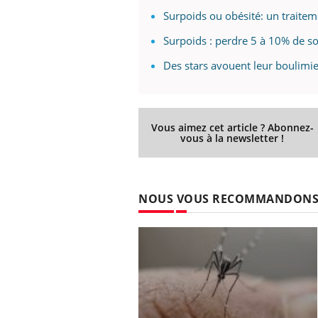
Surpoids ou obésité: un trait
Surpoids : perdre 5 à 10% de so
Des stars avouent leur boulimi
 Mains :
Carence en fer : comprendre pour
Ins
Youtube
You
Youtube
Youtube
prévenir
osa
aciles à aborder...
Fatigue, irritabilité, brouillard mental ou
En 2
poser des
même alopécie… Les symptômes de la
rest
Vous aimez cet article ? Abonnez-
'un proche c'est
carence en fer sont multiples ce qui la rend
pat
vous à la newsletter !
...
NOUS VOUS RECOMMANDON