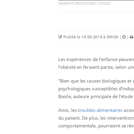
VADYM PETROCHENKO / ISTOCK
Publié le 19.09.2019 à 09h00
|
|
Les expériences de l’enfance peuve
l’obésité en feraient partie, selon 
"Bien que les causes biologiques et
unya, dengue,
La sieste empêche-t-elle
psychologiques susceptibles d’indiq
e : que se passe-
de dormir la nuit ?
 le sud de la
Basile, auteure principale de l’étud
Ainsi, les
troubles alimentaires
assoc
icaments GLP-1
VIH : la fin du comprimé
-ils aussi les os
tous les jours se profile-t-
du patient. De plus, les interventi
elle enfin ?
comportementale, pourraient se révél