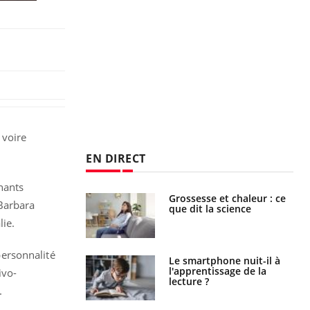
, voire
EN DIRECT
nants
Grossesse et chaleur : ce
Mordue par un
 Barbara
que dit la science
barracuda, une petite fille
secourue grâce à un
lie.
réflexe essentiel
personnalité
Le smartphone nuit-il à
Légionellose en Suisse :
l'apprentissage de la
quelle est l’origine de la
ivo-
lecture ?
contamination ?
.