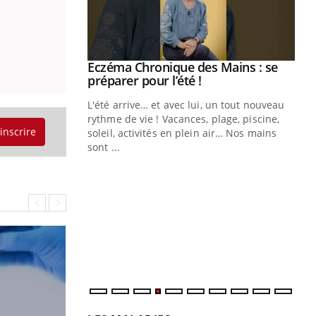
Eczéma Chronique des Mains : se
Youtube
Youtube
préparer pour l’été !
L'été arrive… et avec lui, un tout nouveau
rythme de vie ! Vacances, plage, piscine,
'inscrire
soleil, activités en plein air… Nos mains
sont ...
Youtube
Diabète & Ramadan 2026
Un
Youtube
You
fac
Le Ramadan approche, et, pour de
pr
nombreuses personnes atteintes de
Un 
diabète, c'est une période de questions, de
mut
défis, mais ...
san
num