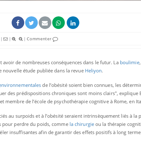
|
|
|
Commenter
nt avoir de nombreuses conséquences dans le futur. La
boulimie
une nouvelle étude publiée dans la revue
Heliyon
.
environnementales
de l’obésité soient bien connues, les détermi
Fortes chaleurs :
uer des prédispositions chroniques sont moins clairs", explique
pourquoi le risque de
noyade grimpe-t-il ?
e et membre de l’école de psychothérapie cognitive à Rome, en Ita
iés au surpoids et à l’obésité seraient intrinsèquement liés à la 
Le Viagra pourrait-il
freiner la propagation du
ons pour perdre du poids, comme
la chirurgie
ou la thérapie cognit
cancer ?
er insuffisantes afin de garantir des effets positifs à long terme