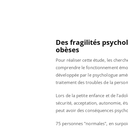
lovirus : ce qui
Pourquoi votre ventre
ans la prise en
gâche-t-il les premiers
des femmes
jours de vos vacances ?
s
Des fragilités psycho
obèses
Pour réaliser cette étude, les cherc
comprendre le fonctionnement émoti
développée par le psychologue améric
traitement des troubles de la person
Lors de la petite enfance et de l’a
sécurité, acceptation, autonomie, éta
peut avoir des conséquences psychol
75 personnes "normales", en surpoi