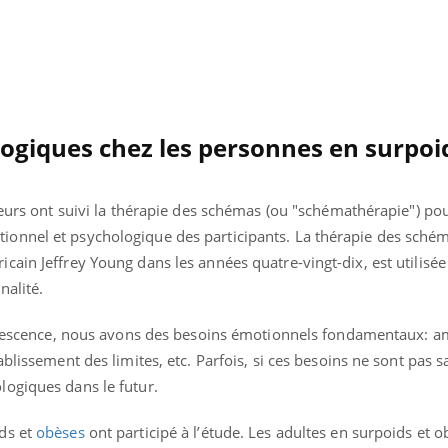
Pourquoi manger moins
de protéines pourrait
finalement être bénéfique
logiques chez les personnes en surpoi
heurs ont suivi la thérapie des schémas (ou "schémathérapie") p
onnel et psychologique des participants. La thérapie des schém
ain Jeffrey Young dans les années quatre-vingt-dix, est utilisée
nalité.
dolescence, nous avons des besoins émotionnels fondamentaux: a
blissement des limites, etc. Parfois, si ces besoins ne sont pas sat
ogiques dans le futur.
ds et
obèses
ont participé à l’étude. Les adultes en surpoids et 