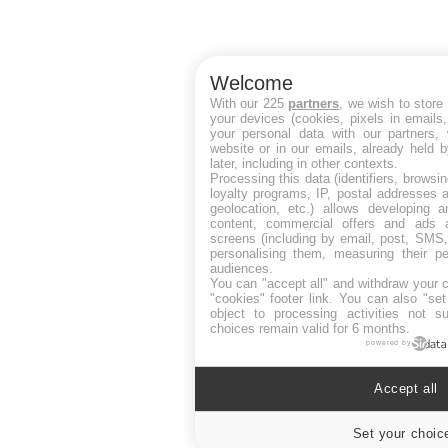
Welcome
With our 225
partners
, we wish to store
your devices (cookies, pixels in emails
your personal data with our partners, 
website or in our emails, already held 
later, including in other contexts.
Processing this data (identifiers, browsi
loyalty programs, IP, postal addresses 
geolocation, etc.) allows developing a
content, commercial offers and ads 
screens (including by email, post, SMS,
personalising them, measuring their p
audiences.
You can "accept all" and withdraw your c
"cookies" footer link
. You can also "set
object to processing activities not s
choices remain valid for 6 months.
powered by
Accept all
Set your choic