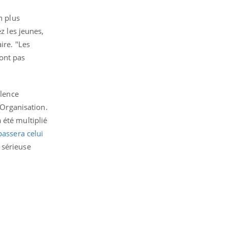
n plus
z les jeunes,
aire.
"Les
ont pas
alence
’Organisation.
 été multiplié
assera celui
 sérieuse