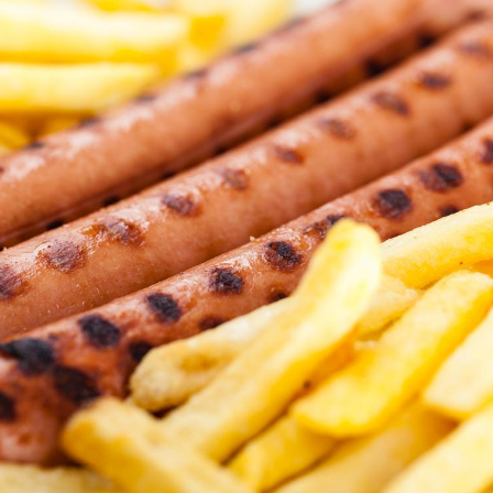
Pourquoi votre ventre
Pourquo
gâche-t-il les premiers
de prot
jours de vos vacances ?
finalem
Fortes chaleurs :
Grossess
pourquoi le risque de
que dit 
noyade grimpe-t-il ?
Le Viagra pourrait-il
Le smart
freiner la propagation du
l'appren
cancer ?
lecture 