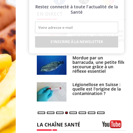
Restez connecté à toute l’actualité de la
Twitter
Facebook
Instagram
Santé
EN DIRECT
i manger moins
Mordue par une tique en
éines pourrait
vacances, elle reste dans
ent être bénéfique
le coma pendant 42 jours
S'INSCRIRE À LA NEWSLETTER
e et chaleur : ce
Mordue par un
la science
barracuda, une petite fille
secourue grâce à un
réflexe essentiel
phone nuit-il à
Légionellose en Suisse :
tissage de la
quelle est l’origine de la
?
contamination ?
LA CHAÎNE SANTÉ
Youtube