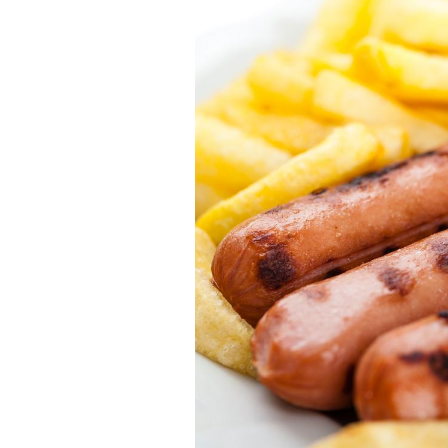
Cytomégalovirus : ce qui
change dans la prise en
charge des femmes
enceintes
La sieste empêche-t-elle
de dormir la nuit ?
VIH : la fin du comprimé
tous les jours se profile-t-
elle enfin ?