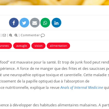
ence en fer : comprendre pour
tube
Youtube
venir
gue, irritabilité, brouillard mental ou
e alopécie… Les symptômes de la
|
|
|
Commenter
nce en fer sont multiples ce qui la rend
Insuline & Charge ment
urones
aveugle
vision
alimentation
Youtube
Yout
osait en parler??
En 2026, l'insuline dans l
k food" est mauvaise pour la santé. Et trop de junk food peut ren
reste entourée d'idées re
xpérience. A force de ne manger que des frites et des saucisses 
patients comme parfois ch
une neuropathie optique toxique et carentielle. Cette maladie s
cissement de la papille optique) due à l'absorption de
ce nutritionnelle, explique la revue
Anals of Internal Medicine
qui
ence à développer des habitudes alimentaires malsaines. A parti