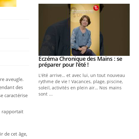
ale : et si on
Eczéma Chronique des Mains : se
Youtube
ube
Youtube
préparer pour l’été !
e diabète de type 2
L'été arrive… et avec lui, un tout nouveau
dre aveugle.
çues chez les
rythme de vie ! Vacances, plage, piscine,
pendant des
ez les soignants.
soleil, activités en plein air… Nos mains
sont ...
e caractérise
Di
You
Le 
 rapportait
nom
dia
défi
r de cet âge,