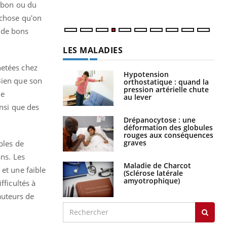
ambon ou du
 chose qu'on
s de bons
LES MALADIES
hetées chez
Hypotension
Bien que son
orthostatique : quand la
pression artérielle chute
de
au lever
insi que des
Drépanocytose : une
déformation des globules
rouges aux conséquences
graves
bles de
ans. Les
Maladie de Charcot
 et une
faible
(Sclérose latérale
amyotrophique)
fficultés à
 auteurs de