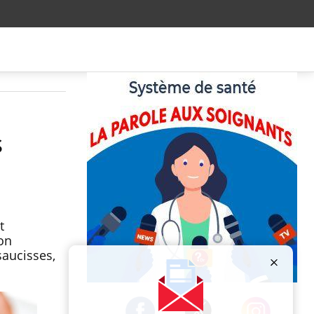
s
t
son
saucisses,
Publicité