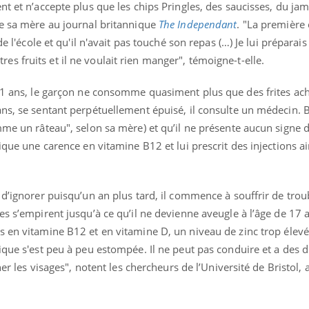
nt et n’accepte plus que les chips Pringles, des saucisses, du j
te sa mère au journal britannique
The Independant
. "La première
de l'école et qu'il n'avait pas touché son repas (…) Je lui préparai
 fruits et il ne voulait rien manger", témoigne-t-elle.
 11 ans, le garçon ne consomme quasiment plus que des frites ac
ans, se sentant perpétuellement épuisé, il consulte un médecin. 
mme un râteau", selon sa mère) et qu’il ne présente aucun signe 
ique une carence en vitamine B12 et lui prescrit des injections a
 d’ignorer puisqu’un an plus tard, il commence à souffrir de trou
es s’empirent jusqu’à ce qu’il ne devienne aveugle à l’âge de 17 
s en vitamine
B12
et en vitamine D, un niveau de zinc trop élevé
que s'est peu à peu estompée. Il ne peut pas conduire et a des di
ner les visages", notent les chercheurs de l’Université de Bristol,