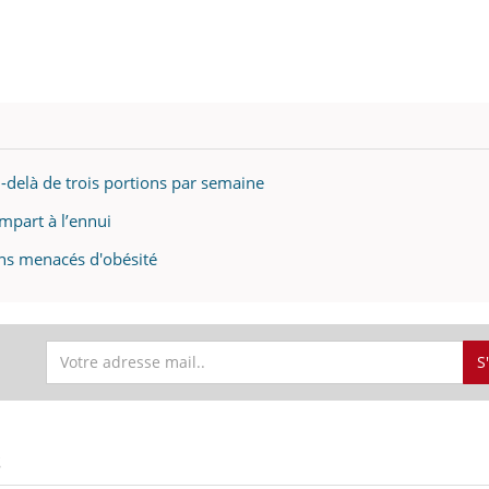
u-delà de trois portions par semaine
mpart à l’ennui
ns menacés d'obésité
S
S