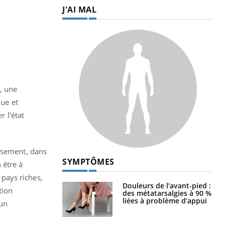
J'AI MAL
, une
que et
r l'état
eusement, dans
SYMPTÔMES
 être à
 pays riches,
Douleurs de l’avant-pied :
tion
des métatarsalgies à 90 %
liées à problème d’appui
’un