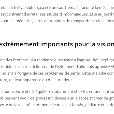
étaient irréversibles ça a été un cauchemar", raconte la mère de 
st contraint d’arrêter ses études d’informatiques. Et si aujourd’h
 par les médecins, il refuse toujours de manger des fruits et de
extrêmement importants pour la vision
ès l'enfance, il a tendance à persister à l'âge adulte", expliq
 troubles de la restriction ou de l’évitement d'aliments appelé A
) soient à l’origine de ces problèmes de santé. Cette maladie cons
xture, de leur apparence ou de leur odeur.
e monocolore et déséquilibré notamment chez les enfants qui so
ls peuvent avoir de graves incidences sur la santé et créer de gr
rte de la vision", commente Jean Lalau-Keraly, pédiatre et end