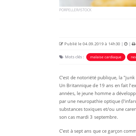
PORPELLER/ISTOCK
Car
You
pré
Fati
mêm
Publié le 04.09.2019 à 14h30
|
|
care
...
Eczéma Chronique des Mains :
Mots clés :
malaise cardiaque
ne
Youtube
Youtube
expliquer ma maladie
Il y a des sujets qui sont faciles à aborder...
C’est de notoriété publique, la "jun
d'autres non ! D'un côté, poser des
Un Britannique de 19 ans en fait l’e
questions sur la maladie d'un proche c'est
montrer ...
années, le jeune homme a développé 
par une neuropathie optique (l'infar
substances toxiques et/ou une caren
son cas mardi 3 septembre.
C’est à sept ans que ce garçon comm