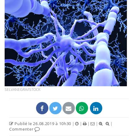
SELVANEGRA/ISTOCK
Publié le 26.08.2019 à 10h30
|
|
|
|
|
Commenter