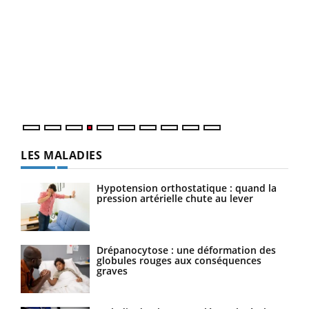
Dia
You
Le 
pers
ques
LES MALADIES
Hypotension orthostatique : quand la
pression artérielle chute au lever
Drépanocytose : une déformation des
globules rouges aux conséquences
graves