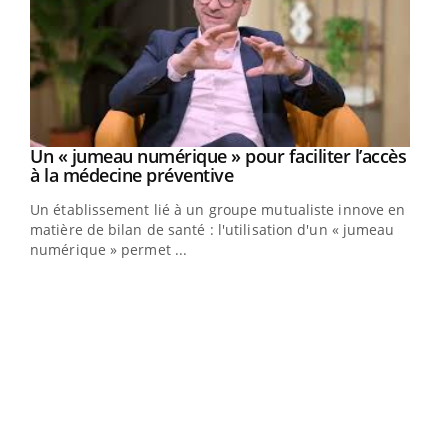
Un « jumeau numérique » pour faciliter l’accès
Youtube
Youtube
à la médecine préventive
Un établissement lié à un groupe mutualiste innove en
e
matière de bilan de santé : l'utilisation d'un « jumeau
numérique » permet ...
COU
You
Coup
vous
épis