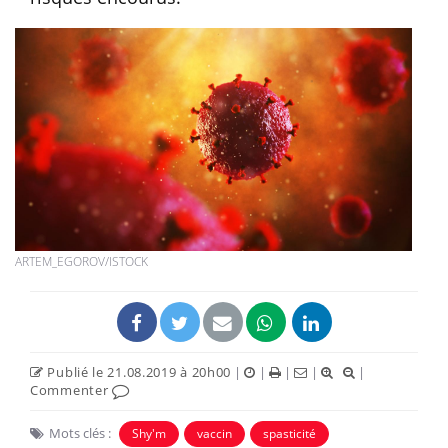
ARTEM_EGOROV/ISTOCK
Publié le 21.08.2019 à 20h00
|
|
|
|
|
Commenter
Mots clés :
Shy'm
vaccin
spasticité