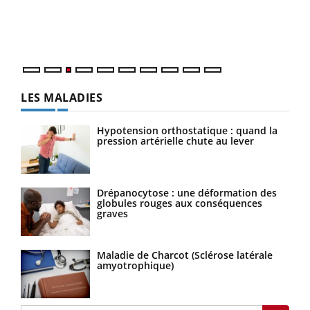
L'ét
Vaca
Nos 
LES MALADIES
Hypotension orthostatique : quand la
pression artérielle chute au lever
Drépanocytose : une déformation des
globules rouges aux conséquences
graves
Maladie de Charcot (Sclérose latérale
amyotrophique)