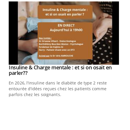
Youtube
Insuline & Charge mentale : et si on osait en
Youtube
Youtube
parler??
En 2026, l'insuline dans le diabète de type 2 reste
entourée d'idées reçues chez les patients comme
parfois chez les soignants.
Ecz
You
pour