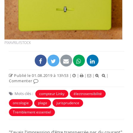
PIXAVRIL/ISTOCK
Publié le 01.08.2019 à 13h53
|
|
|
|
|
Commenter
Mots clés :
compteur Linky
électrosensibilité
oncologie
plage
jurisprudence
Tremblement essentiel
"J’avais l’impression d’être transpercée par du courant".