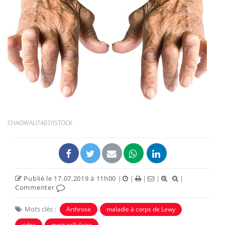
CHAOWALIT407/ISTOCK
Publié le 17.07.2019 à 11h00
|
|
|
|
|
Commenter
Mots clés :
Arthrose
maladie à corps de Lewy
rides
mort cellulaire