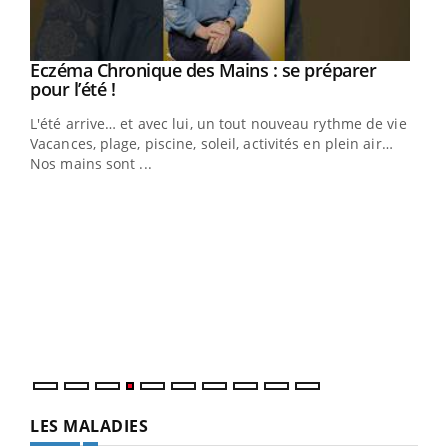
Eczéma Chronique des Mains : se préparer
Youtube
Youtube
pour l’été !
L'été arrive… et avec lui, un tout nouveau rythme de vie !
Vacances, plage, piscine, soleil, activités en plein air…
Nos mains sont ...
Dia
You
Le 
pers
ques
LES MALADIES