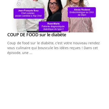
Youtube
COUP DE FOOD sur le diabète
Youtube
Coup de food sur le diabète, c'est votre nouveau rendez-
vous culinaire qui bouscule les idées reçues ! Dans cet
épisode, une ...
Yout
Quand l’entreprise mise sur le bien être global
Ecz
Youtube
You
(3/3
"Les rendez-vous de la santé et de la qualité de vie au
Dans
travail" de Pourquoi Docteur reçoivent Régis Blugeon,
vous
DRH et directeur ...
quot