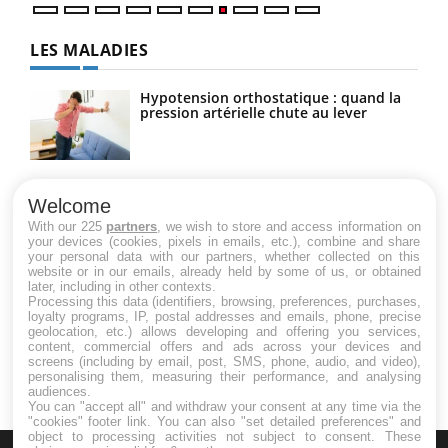
LES MALADIES
Hypotension orthostatique : quand la
pression artérielle chute au lever
Drépanocytose : une déformation des
globules rouges aux conséquences
Welcome
graves
With our 225
partners
, we wish to store and access information on
your devices (cookies, pixels in emails, etc.), combine and share
your personal data with our partners, whether collected on this
website or in our emails, already held by some of us, or obtained
Maladie de Charcot (Sclérose latérale
later, including in other contexts.
amyotrophique)
Processing this data (identifiers, browsing, preferences, purchases,
loyalty programs, IP, postal addresses and emails, phone, precise
geolocation, etc.) allows developing and offering you services,
content, commercial offers and ads across your devices and
screens (including by email, post, SMS, phone, audio, and video),
personalising them, measuring their performance, and analysing
audiences.
You can "accept all" and withdraw your consent at any time via the
"cookies" footer link
. You can also "set detailed preferences" and
object to processing activities not subject to consent. These