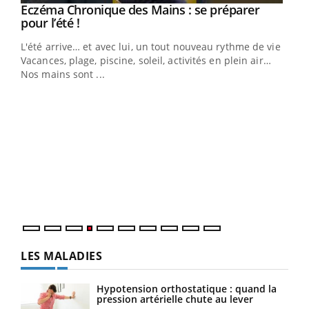
Eczéma Chronique des Mains : se préparer
Youtube
Youtube
pour l’été !
L'été arrive… et avec lui, un tout nouveau rythme de vie !
Vacances, plage, piscine, soleil, activités en plein air…
Nos mains sont ...
Dia
You
Le 
pers
ques
LES MALADIES
Hypotension orthostatique : quand la
pression artérielle chute au lever