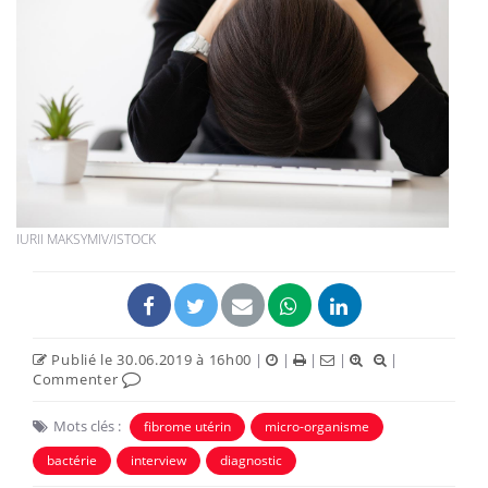
IURII MAKSYMIV/ISTOCK
Publié le 30.06.2019 à 16h00
|
|
|
|
|
Commenter
Mots clés :
fibrome utérin
micro-organisme
bactérie
interview
diagnostic