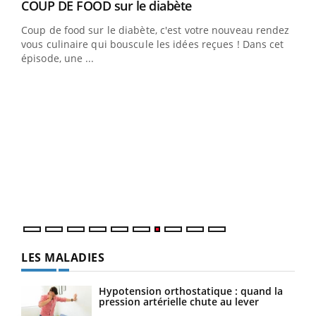
Youtube
Yout
COUP DE FOOD sur le diabète
Quand l’entreprise mise sur le bien être global
Youtube
Youtube
Coup de food sur le diabète, c'est votre nouveau rendez-
"Les rendez-vous de la santé et de la qualité de vie au
vous culinaire qui bouscule les idées reçues ! Dans cet
travail" de Pourquoi Docteur reçoivent Régis Blugeon,
épisode, une ...
DRH et directeur ...
Ecz
You
(3/3
Dans
vous
quot
LES MALADIES
Hypotension orthostatique : quand la
pression artérielle chute au lever