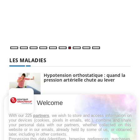
Qua
You
"Les
trav
DRH 
LES MALADIES
Hypotension orthostatique : quand la
pression artérielle chute au lever
Welcome
Drépanocytose : une déformation des
globules rouges aux conséquences
graves
With our 225
partners
, we wish to store and access information on
your devices (cookies, pixels in emails, etc.), combine and share
your personal data with our partners, whether collected on this
website or in our emails, already held by some of us, or obtained
Maladie de Charcot (Sclérose latérale
later, including in other contexts.
amyotrophique)
Processing this data (identifiers, browsing, preferences, purchases,