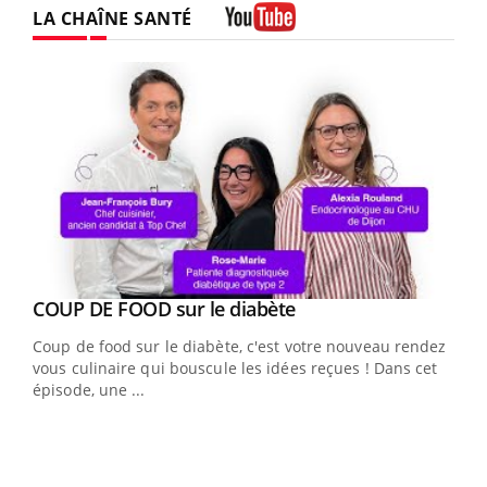
LA CHAÎNE SANTÉ
Youtube
Youtube
cès
COUP DE FOOD sur le diabète
Youtube
Coup de food sur le diabète, c'est votre nouveau rendez-
 en
vous culinaire qui bouscule les idées reçues ! Dans cet
u
épisode, une ...