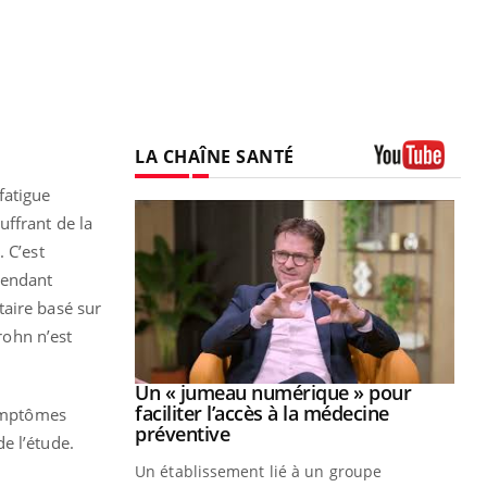
LA CHAÎNE SANTÉ
Youtube
fatigue
uffrant de la
 C’est
pendant
taire basé sur
rohn n’est
Youtube
2026
Un « jumeau numérique » pour
Youtube
faciliter l’accès à la médecine
symptômes
 pour de
Youtube
préventive
e l’étude.
teintes de
Un établissement lié à un groupe
e de questions, de