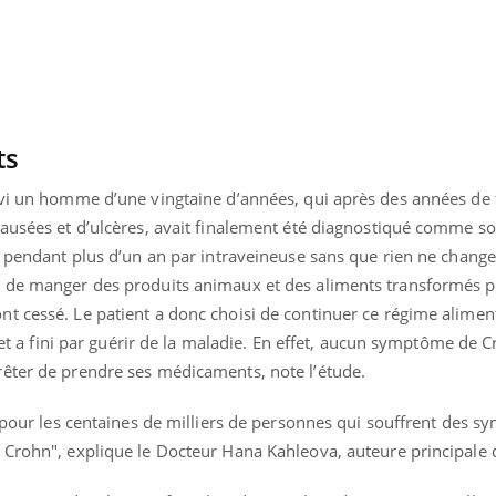
ts
ivi un homme d’une vingtaine d’années, qui après des années de 
ausées et d’ulcères, avait finalement été diagnostiqué comme so
é pendant plus d’un an par intraveineuse sans que rien ne change.
é de manger des produits animaux et des aliments transformés 
t cessé. Le patient a donc choisi de continuer ce régime alimen
s et a fini par guérir de la maladie. En effet, aucun symptôme de C
êter de prendre ses médicaments, note l’étude.
éma Chronique des Mains : se
Diabète & Ramadan 
tube
Youtube
Youtube
parer pour l’été !
r pour les centaines de milliers de personnes qui souffrent des 
Le Ramadan approche, et,
 Crohn", explique le Docteur Hana Kahleova, auteure principale d
é arrive… et avec lui, un tout nouveau
nombreuses personnes at
me de vie ! Vacances, plage, piscine,
diabète, c'est une périod