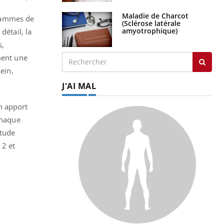
Maladie de Charcot
rammes de
(Sclérose latérale
amyotrophique)
 détail, la
s,
ment une
ein,
J'AI MAL
n apport
chaque
étude
 2 et