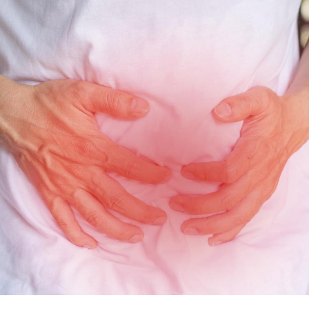
Toujours connectés :
Les méd
comment le travail
protègen
empiète de plus en plus
?
sur nos soirées
Cancer colorectal : une
Cytomég
stratégie simple aurait
change d
changé la donne au Pays
charge 
basque
enceint
Chikungunya, dengue,
La siest
West Nile : que se passe-
de dormi
t-il dans le sud de la
France ?