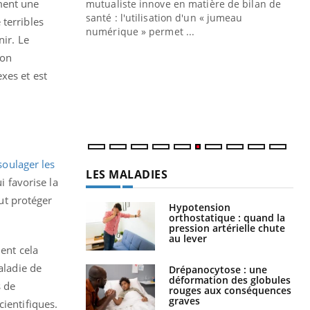
ment une
mutualiste innove en matière de bilan de
santé : l'utilisation d'un « jumeau
terribles
CO
You
numérique » permet ...
nir. Le
Cou
 on
nou
xes et est
bou
épi
soulager les
LES MALADIES
i favorise la
eut protéger
Hypotension
orthostatique : quand la
pression artérielle chute
au lever
ment cela
aladie de
Drépanocytose : une
déformation des globules
s de
rouges aux conséquences
graves
cientifiques.