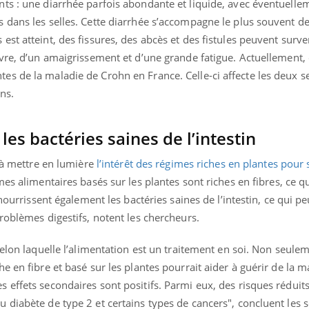
ts : une diarrhée parfois abondante et liquide, avec éventuelle
il, activités en plein air… Nos mains
défis, mais ...
 ...
dans les selles. Cette diarrhée s’accompagne le plus souvent de 
st atteint, des fissures, des abcès et des fistules peuvent surve
èvre, d’un amaigrissement et d’une grande fatigue. Actuellement,
s de la maladie de Crohn en France. Celle-ci affecte les deux se
ns.
les bactéries saines de l’intestin
e à mettre en lumière
l’intérêt des régimes riches en plantes pour 
imes alimentaires basés sur les plantes sont riches en fibres, ce qu
 nourrissent également les bactéries saines de l’intestin, ce qui p
roblèmes digestifs, notent les chercheurs.
selon laquelle l’alimentation est un traitement en soi. Non seule
e en fibre et basé sur les plantes pourrait aider à guérir de la m
effets secondaires sont positifs. Parmi eux, des risques réduit
diabète de type 2 et certains types de cancers", concluent les s