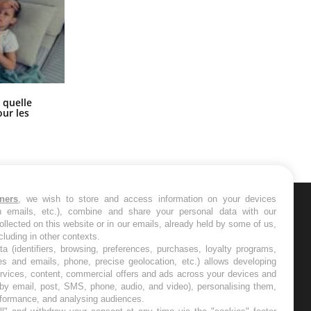
Syndrome métabolique : quels sont
 quelle
les meilleurs exercices physiques ?
ur les
tners
, we wish to store and access information on your devices
in emails, etc.), combine and share your personal data with our
ER
ollected on this website or in our emails, already held by some of us,
ncluding in other contexts.
ta (identifiers, browsing, preferences, purchases, loyalty programs,
s les semaines les meilleures
es and emails, phone, precise geolocation, etc.) allows developing
ervices, content, commercial offers and ads across your devices and
 by email, post, SMS, phone, audio, and video), personalising them,
rformance, and analysing audiences.