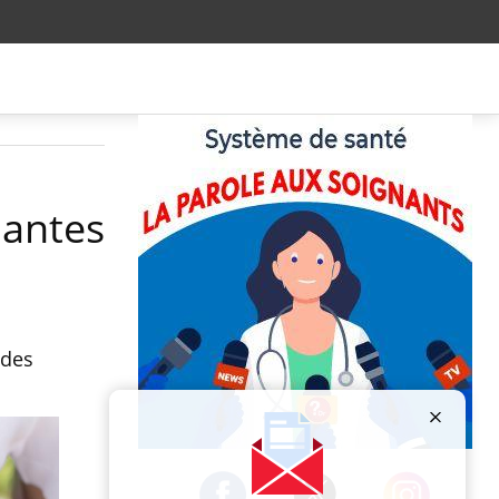
lantes
 des
Publicité