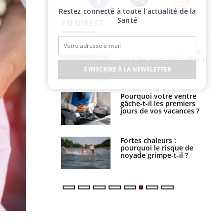
Restez connecté à toute l’actualité de la
Twitter
Facebook
Instagram
Santé
EN DIRECT
icaments GLP-1
VIH : la fin du comprimé
t-ils aussi les os
tous les jours se profile-t-
elle enfin ?
S'INSCRIRE À LA NEWSLETTER
alovirus : ce qui
Pourquoi votre ventre
ans la prise en
gâche-t-il les premiers
des femmes
jours de vos vacances ?
es
e empêche-t-elle
Fortes chaleurs :
r la nuit ?
pourquoi le risque de
noyade grimpe-t-il ?