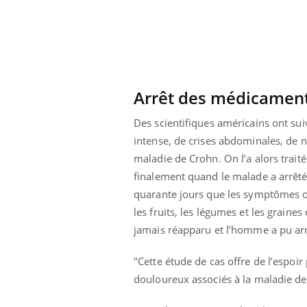
Arrêt des médicamen
Des scientifiques américains ont su
intense, de crises abdominales, de n
maladie de Crohn. On l’a alors trait
finalement quand le malade a arrêt
quarante jours que les symptômes on
les fruits, les légumes et les graine
jamais réapparu et l’homme a pu arr
prendre pour
Insuline & Charge mentale : et si on
Ecz
Youtube
You
Youtube
osait en parler??
pré
"Cette étude de cas offre de l’espoi
douloureux associés à la maladie de
llard mental ou
En 2026, l'insuline dans le diabète de type 2
L'ét
tômes de la
reste entourée d'idées reçues chez les
ryth