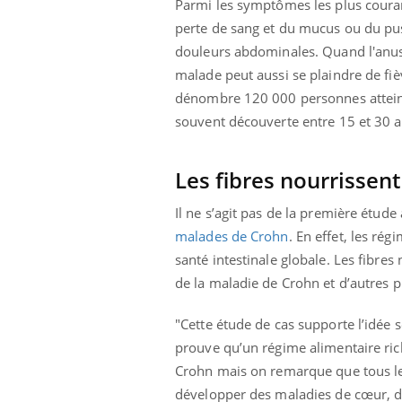
Parmi les symptômes les plus couran
les ce qui la rend
patients comme parfois chez les soignants.
sole
sont
perte de sang et du mucus ou du pus 
douleurs abdominales. Quand l'anus e
malade peut aussi se plaindre de fi
dénombre 120 000 personnes atteinte
souvent découverte entre 15 et 30 a
Les fibres nourrissent 
Il ne s’agit pas de la première étud
malades de Crohn
. En effet, les rég
santé intestinale globale. Les fibres
de la maladie de Crohn et d’autres p
"Cette étude de cas supporte l’idée 
prouve qu’un régime alimentaire rich
Crohn mais on remarque que tous les 
développer des maladies de cœur, du 