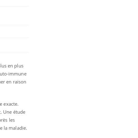
lus en plus
 auto-immune
uer en raison
e exacte.
t. Une étude
rès les
e la maladie.