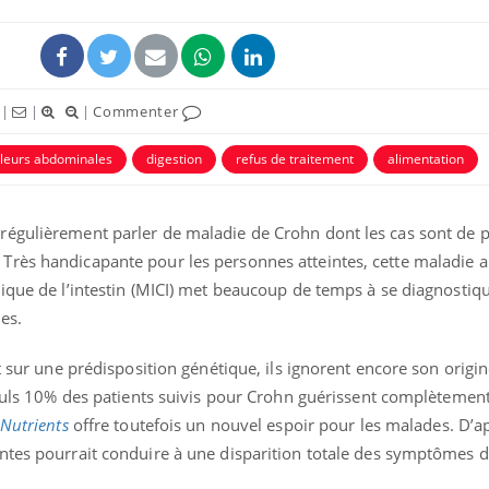
|
|
|
Commenter
leurs abdominales
digestion
refus de traitement
alimentation
égulièrement parler de maladie de Crohn dont les cas sont de p
Très handicapante pour les personnes atteintes, cette maladie
ique de l’intestin (MICI) met beaucoup de temps à se diagnostiq
es.
t sur une prédisposition génétique, ils ignorent encore son origin
 seuls 10% des patients suivis pour Crohn guérissent complètemen
Nutrients
offre toutefois un nouvel espoir pour les malades. D’ap
ntes pourrait conduire à une disparition totale des symptômes d