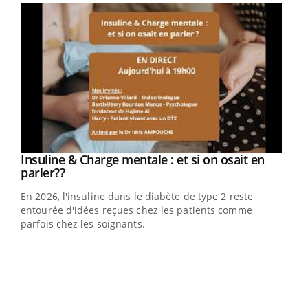
Insuline & Charge mentale : et si on osait en
Eczéma Chronique des Mains : se préparer
Youtube
Youtube
Youtube
Youtube
parler??
pour l’été !
En 2026, l'insuline dans le diabète de type 2 reste
L'été arrive… et avec lui, un tout nouveau rythme de vie !
entourée d'idées reçues chez les patients comme
Vacances, plage, piscine, soleil, activités en plein air…
parfois chez les soignants.
Nos mains sont ...
Dia
You
Le 