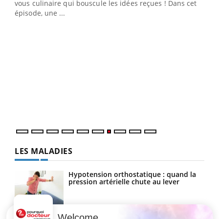
vous culinaire qui bouscule les idées reçues ! Dans cet
épisode, une ...
Yout
Quand l’entreprise mise sur le bien être global
Ecz
Youtube
You
(3/3
"Les rendez-vous de la santé et de la qualité de vie au
Dans
travail" de Pourquoi Docteur reçoivent Régis Blugeon,
vous
DRH et directeur ...
quot
LES MALADIES
Hypotension orthostatique : quand la
pression artérielle chute au lever
Welcome
Drépanocytose : une déformation des