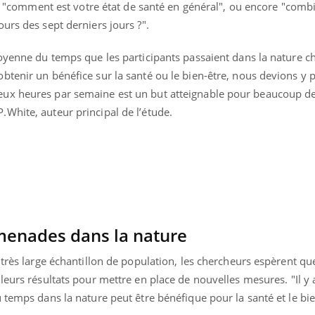
?", "comment est votre état de santé en général", ou encore "com
La sieste empêche-t-elle
Fortes c
de dormir la nuit ?
pourquo
urs des sept derniers jours ?".
noyade g
moyenne du temps que les participants passaient dans la nature 
btenir un bénéfice sur la santé ou le bien-être, nous devions y 
ux heures par semaine est un but atteignable pour beaucoup de
White, auteur principal de l’étude.
omenades dans la nature
 très large échantillon de population, les chercheurs espèrent que
 leurs résultats pour mettre en place de nouvelles mesures.
"
Il y
 temps dans la nature peut être bénéfique pour la santé et le bie