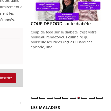
minutes dans
ntrairement à
ient les
bétonnés.
Youtube
ue » pour
COUP DE FOOD sur le diabète
Youtube
médecine
Coup de food sur le diabète, c'est votre
nouveau rendez-vous culinaire qui
n groupe
bouscule les idées reçues ! Dans cet
ière de bilan de
épisode, une ...
« jumeau
Qu
You
êtr
"Le
qua
'inscrire
Doc
dir
LES MALADIES