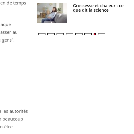
bien de temps
haleurs :
Grossesse et chaleur : ce
i le risque de
que dit la science
rimpe-t-il ?
chaque
passer au
 gens",
 les autorités
 a beaucoup
n-être.