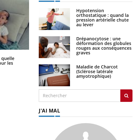
Hypotension
orthostatique : quand la
pression artérielle chute
au lever
Drépanocytose : une
déformation des globules
rouges aux conséquences
graves
Syndrome métabolique : quels sont
 quelle
les meilleurs exercices physiques ?
ur les
Maladie de Charcot
(Sclérose latérale
amyotrophique)
J'AI MAL