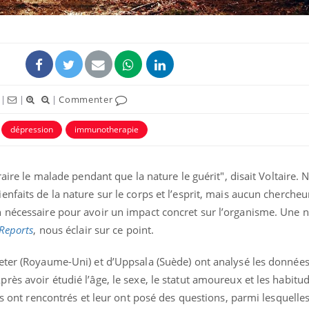
|
|
|
Commenter
dépression
immunotherapie
raire le malade pendant que la nature le guérit", disait Voltaire. 
nfaits de la nature sur le corps et l’esprit, mais aucun chercheur
Les médicaments GLP-1
VIH : la
protègent-ils aussi les os
tous les
 nécessaire pour avoir un impact concret sur l’organisme. Une 
?
elle enfi
 Reports
, nous éclair sur ce point.
Cytomégalovirus : ce qui
Pourquo
eter (Royaume-Uni) et d’Uppsala (Suède) ont analysé les données
change dans la prise en
gâche-t-
ès avoir étudié l’âge, le sexe, le statut amoureux et les habitu
charge des femmes
jours de
enceintes
es ont rencontrés et leur ont posé des questions, parmi lesquelles