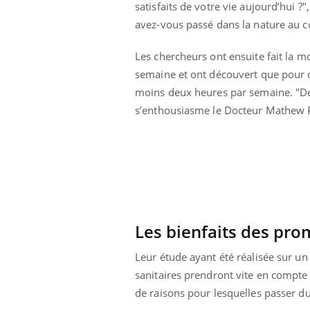
satisfaits de votre vie aujourd’hui 
 oublier les
Chikungunya, dengue,
n vacances ?
West Nile : que se passe-
avez-vous passé dans la nature au co
t-il dans le sud de la
France ?
Les chercheurs ont ensuite fait la 
semaine et ont découvert que pour o
moins deux heures par semaine. "De
s’enthousiasme le Docteur Mathew P.
Les bienfaits des pr
Leur étude ayant été réalisée sur un
sanitaires prendront vite en compte
de raisons pour lesquelles passer du