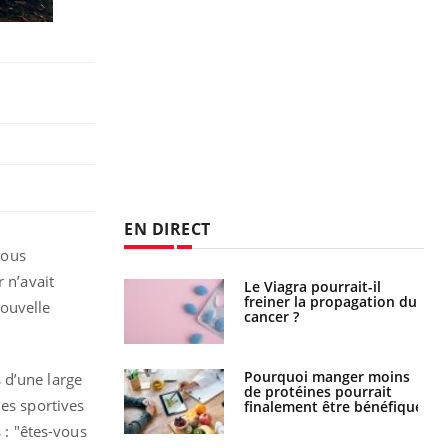
EN DIRECT
Nous
 n’avait
 fin du comprimé
Le Viagra pourrait-il
 jours se profile-t-
freiner la propagation du
nouvelle
n ?
cancer ?
i votre ventre
Pourquoi manger moins
 d’une large
il les premiers
de protéines pourrait
des sportives
 vos vacances ?
finalement être bénéfique
 :
"
êtes-vous