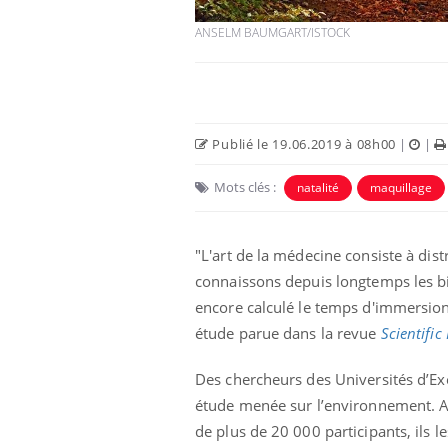
ANSELM BAUMGART/ISTOCK
Publié le 19.06.2019 à 08h00
|
|
Mots clés :
natalité
maquillage
"L'art de la médecine consiste à dist
connaissons depuis longtemps les bie
 infantile : un
Toujours connectés :
s’interroge sur
comment le travail
encore calculé le temps d'immersion
 élevé en France
empiète de plus en plus
sur nos soirées
étude parue dans la revue
Scientific
 à risque : ce jus
Cancer colorectal : une
Des chercheurs des Universités d’Ex
ttire l'attention
stratégie simple aurait
étude menée sur l’environnement. Apr
cheurs
changé la donne au Pays
basque
de plus de 20 000 participants, ils l