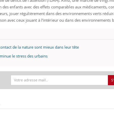
ble de déficit de l’attention (TDAH). Ainsi, une marche de vingt 
on des enfants avec des effets comparables aux médicaments, co
leurs, jouer régulièrement dans des environnements verts réduira
son avec ceux jouant à l’intérieur ou dans des environnements 
Youtube
bète & Ramadan 2026
Un « jumeau numériq
tube
Youtube
faciliter l’accès à la 
Ramadan approche, et, pour de
Youtube
préventive
breuses personnes atteintes de
Un établissement lié à u
ète, c'est une période de questions, de
contact de la nature sont mieux dans leur tête
mutualiste innove en mat
s, mais ...
santé : l'utilisation d'un 
iminue le stress des urbains
numérique » permet ...
S
S