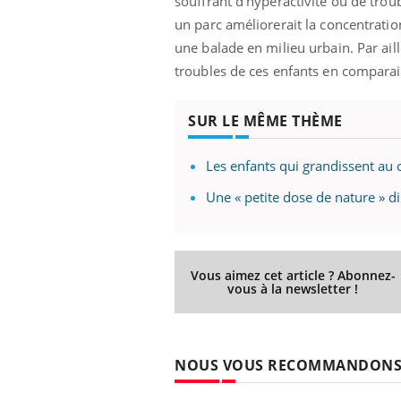
souffrant d’hyperactivité ou de trou
un parc améliorerait la concentrati
une balade en milieu urbain. Par ail
troubles de ces enfants en comparai
ale : et si on
Eczéma Chronique des Mains : se
Dia
Youtube
You
ube
Youtube
préparer pour l’été !
Le 
SUR LE MÊME THÈME
 diabète de type 2
L'été arrive… et avec lui, un tout nouveau
nom
ues chez les
rythme de vie ! Vacances, plage, piscine,
diab
Les enfants qui grandissent au 
ez les soignants.
soleil, activités en plein air… Nos mains
défi
sont ...
Une « petite dose de nature » d
Vous aimez cet article ? Abonnez-
vous à la newsletter !
NOUS VOUS RECOMMANDON