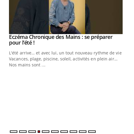
Eczéma Chronique des Mains : se préparer
Youtube
Youtube
pour l’été !
L'été arrive… et avec lui, un tout nouveau rythme de vie !
Vacances, plage, piscine, soleil, activités en plein air…
Nos mains sont ...
Dia
You
Le 
pers
ques