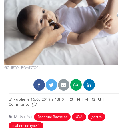
GOLIBTOLIBOV/ISTOCK
Publié le 16.06.2019 à 13h04
|
|
|
|
|
Commenter
Mots clés :
Roselyne Bachelot
UVA
gastro
diabète de type 1