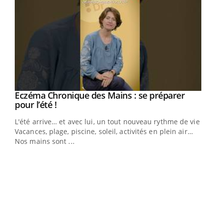
Eczéma Chronique des Mains : se préparer
Youtube
Youtube
pour l’été !
L'été arrive… et avec lui, un tout nouveau rythme de vie !
Vacances, plage, piscine, soleil, activités en plein air…
Nos mains sont ...
Dia
You
Le 
pers
ques