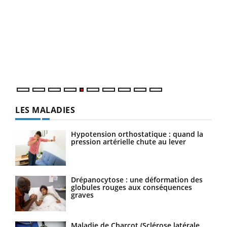
Un 
You
à l
Un é
mati
numé
LES MALADIES
Hypotension orthostatique : quand la
pression artérielle chute au lever
Drépanocytose : une déformation des
globules rouges aux conséquences
graves
Maladie de Charcot (Sclérose latérale