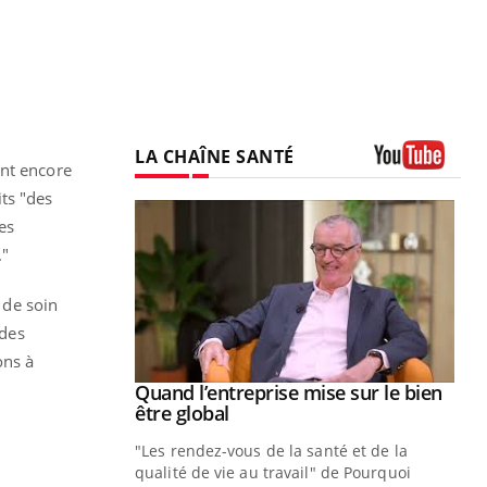
LA CHAÎNE SANTÉ
ent encore
Youtube
ts "des
es
."
 de soin
 des
ons à
Youtube
 diabète
Quand l’entreprise mise sur le bien
Youtube
Youtube
être global
e, c'est votre
"Les rendez-vous de la santé et de la
naire qui
qualité de vie au travail" de Pourquoi
 ! Dans cet