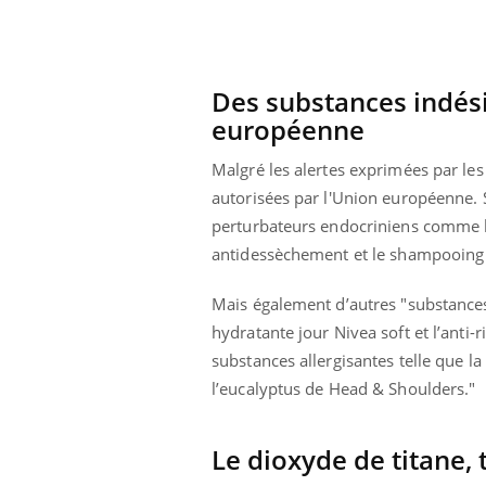
Des substances indési
européenne
Malgré les alertes exprimées par le
autorisées par l'Union européenne. 
perturbateurs endocriniens comme le
antidessèchement et le shampooing +
Mais également d’autres "substance
hydratante jour Nivea soft et l’anti-
substances allergisantes telle que 
l’eucalyptus de Head & Shoulders."
Youtube
 Mains : se
Diabète & Ramadan 2026
Un 
Youtube
You
outube
fac
Le Ramadan approche, et, pour de
pré
un tout nouveau
nombreuses personnes atteintes de
Le dioxyde de titane,
Un 
lage, piscine,
diabète, c'est une période de questions, de