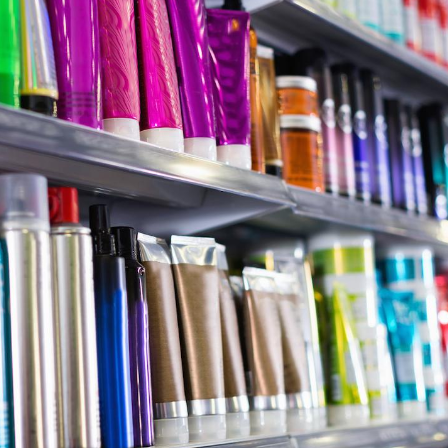
Grossesse et chaleur : ce
Mordue 
que dit la science
barracud
secouru
réflexe 
Le smartphone nuit-il à
Légionel
l'apprentissage de la
quelle e
lecture ?
contami
Mordue par une tique en
Allergie
vacances, elle reste dans
une nou
le coma pendant 42 jours
les réac