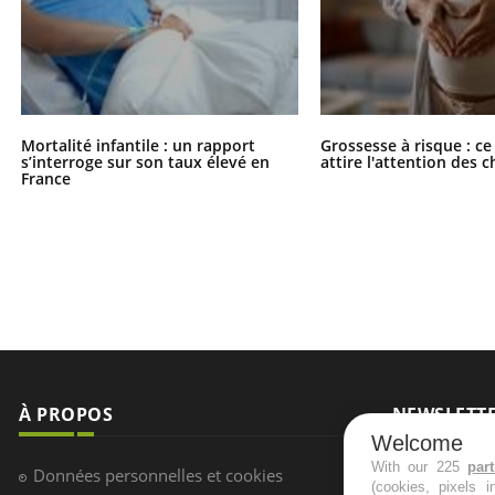
Mortalité infantile : un rapport
Grossesse à risque : ce
s’interroge sur son taux élevé en
attire l'attention des 
France
À PROPOS
NEWSLETT
Welcome
Recevez toute
With our 225
par
Données personnelles et cookies
(cookies, pixels 
infos santé