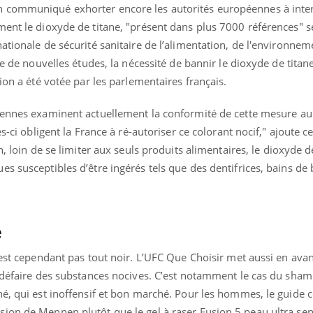
ualiste innove en matière de bilan de
épisode, une ...
 communiqué exhorter encore les autorités européennes à inter
é : l'utilisation d'un « jumeau
ment le dioxyde de titane, "présent dans plus 7000 références" s
érique » permet ...
ationale de sécurité sanitaire de l’alimentation, de l'environnem
se de nouvelles études, la nécessité de bannir le dioxyde de titan
ion a été votée par les parlementaires français.
éennes examinent actuellement la conformité de cette mesure au
es-ci obligent la France à ré-autoriser ce colorant nocif," ajoute 
n, loin de se limiter aux seuls produits alimentaires, le dioxyde d
s susceptibles d’être ingérés tels que des dentifrices, bains de
e
’est cependant pas tout noir. L’UFC Que Choisir met aussi en ava
e défaire des substances nocives. C’est notamment le cas du sha
é, qui est inoffensif et bon marché. Pour les hommes, le guide co
ion de Mennen plutôt que le gel à raser Fusion 5 peau ultra sen