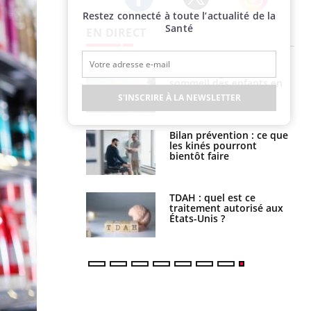
Restez connecté à toute l’actualité de la
Twitter
Facebook
Instagram
Santé
EN DIRECT
par un
Comment gérer le
a, une petite fille
sommeil des enfants en
e grâce à un
vacances ?
S'INSCRIRE À LA NEWSLETTER
essentiel
lose en Suisse :
Bilan prévention : ce que
st l’origine de la
les kinés pourront
nation ?
bientôt faire
s alimentaires :
TDAH : quel est ce
velle arme contre
traitement autorisé aux
tions sévères
États-Unis ?