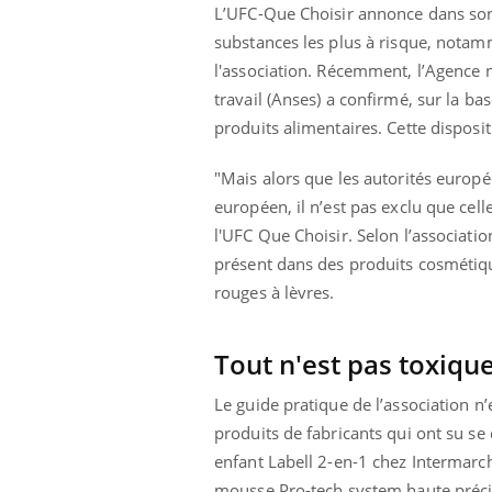
mut
air… Nos mains
défis, mais ...
L’UFC-Que Choisir annonce dans son
sant
substances les plus à risque, notam
num
l'association. Récemment, l’Agence n
travail (Anses) a confirmé, sur la ba
produits alimentaires. Cette disposit
"
Mais alors que les autorités europ
européen, il n’est pas exclu que cell
l'UFC Que Choisir.
Selon l’associatio
présent dans des produits cosmétique
rouges à lèvres.
Tout n'est pas toxiqu
Le guide pratique de l’association n
produits de fabricants qui ont su s
enfant Labell 2-en-1 chez Intermarch
mousse Pro-tech system haute précis