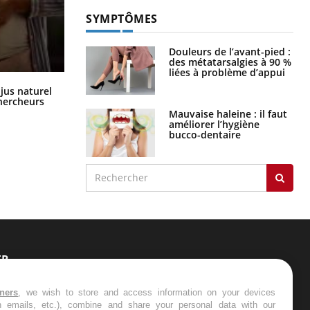
SYMPTÔMES
Douleurs de l’avant-pied :
des métatarsalgies à 90 %
liées à problème d’appui
Comment oublier les écrans en
 jus naturel
vacances ?
chercheurs
Mauvaise haleine : il faut
améliorer l’hygiène
bucco-dentaire
ER
s les semaines les meilleures
tners
, we wish to store and access information on your devices
in emails, etc.), combine and share your personal data with our