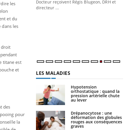
Docteur reçoivent Régis Blugeon, DRH et
dire les
directeur ...
elon
Ec
You
quo
ent et du
e dans les
Dan
der
com
et é
 droit
cependant
e titane est
 bouche et
LES MALADIES
Hypotension
orthostatique : quand la
pression artérielle chute
au lever
nt des
Drépanocytose : une
mpooing pour
déformation des globules
rouges aux conséquences
nseille la
graves
sible de