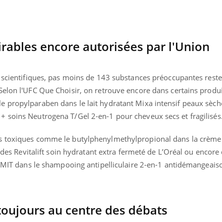
rables encore autorisées par l'Union
s scientifiques, pas moins de 143 substances préoccupantes rest
Selon l'UFC Que Choisir, on retrouve encore dans certains produi
 propylparaben dans le lait hydratant Mixa intensif peaux sèch
 soins Neutrogena T/Gel 2-en-1 pour cheveux secs et fragilisés
s toxiques comme le butylphenylmethylpropional dans la crème
rides Revitalift soin hydratant extra fermeté de L’Oréal ou encore
la MIT dans le shampooing antipelliculaire 2-en-1 antidémangeais
« jumeau numérique » pour
COUP DE FOOD sur le
tube
Youtube
iliter l’accès à la médecine
Youtube
Coup de food sur le diabèt
ventive
nouveau rendez-vous culi
 toujours au centre des débats
établissement lié à un groupe
bouscule les idées reçues