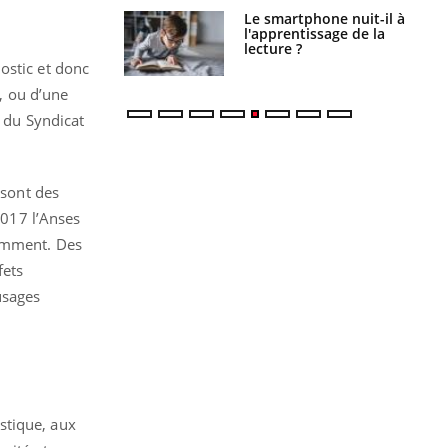
a pourrait-il
Le smartphone nuit-il à
la propagation du
l'apprentissage de la
lecture ?
ostic et donc
u, ou d’une
 du Syndicat
 sont des
2017 l’Anses
uemment. Des
fets
usages
stique, aux