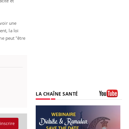
cité et
avoir une
nt, la loi
 ne peut "être
LA CHAÎNE SANTÉ
Youtube
'inscrire