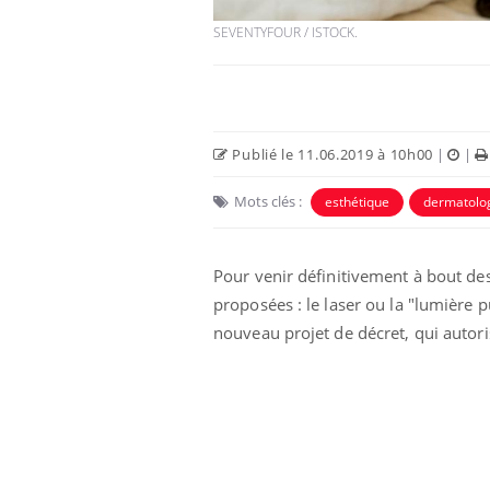
SEVENTYFOUR / ISTOCK.
Publié le 11.06.2019 à 10h00
|
|
Mots clés :
esthétique
dermatolo
Pour venir définitivement à bout des 
proposées : le laser ou la "lumière p
 à risque : ce jus
Cancer colorectal : une
ttire l'attention
stratégie simple aurait
nouveau projet de décret, qui autori
cheurs
changé la donne au Pays
basque
 oublier les
Chikungunya, dengue,
n vacances ?
West Nile : que se passe-
t-il dans le sud de la
France ?