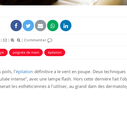
|
|
|
Commenter
gie
poignée de main
épilation
poils, l’
épilation
définitive a le vent en poupe. Deux techniques
ulsée intense", avec une lampe flash. Hors cette dernière fait l’ob
Cytomégalovirus : ce qui
Pourquo
change dans la prise en
gâche-t-
serait les esthéticiennes à l’utiliser, au grand dam des dermatol
charge des femmes
jours de
enceintes
La sieste empêche-t-elle
Fortes c
de dormir la nuit ?
pourquo
noyade g