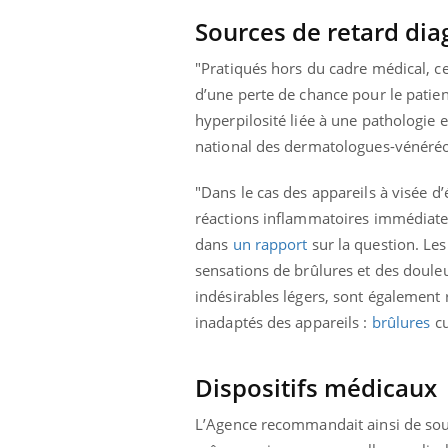
 connectés :
Les médicaments GLP-1
Sources de retard dia
le travail
protègent-ils aussi les os
de plus en plus
?
soirées
"Pratiqués hors du cadre médical, c
d’une perte de chance pour le patient
hyperpilosité liée à une pathologie
national des dermatologues-vénéré
"Dans le cas des appareils à visée d
réactions inflammatoires immédiates, 
dans
un rapport
sur la question. Le
sensations de brûlures et des douleu
indésirables légers, sont également
inadaptés des appareils :
brûlures
cu
Dispositifs médicaux
L’Agence recommandait ainsi de soum