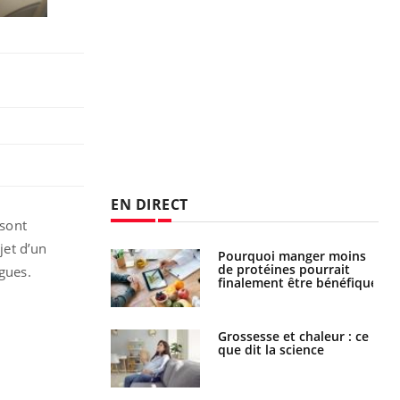
EN DIRECT
 sont
jet d’un
i votre ventre
Pourquoi manger moins
il les premiers
de protéines pourrait
ogues.
 vos vacances ?
finalement être bénéfique
haleurs :
Grossesse et chaleur : ce
i le risque de
que dit la science
rimpe-t-il ?