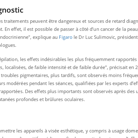
VIH : la fin du comprimé
Le Viagr
gnostic
tous les jours se profile-t-
freiner 
elle enfin ?
cancer ?
es traitements peuvent être dangereux et sources de retard diagn
. En effet, il est possible de passer à côté d’un cancer de la pea
 endocrinienne", explique au
Figaro
le Dr Luc Sulimovic, président
ologues.
’épilation, les effets indésirables les plus fréquemment rapportés
localisées, de faible intensité et de faible durée", précisait en 
s troubles pigmentaires, plus tardifs, sont observés moins fréq
rs modérées pendant les séances, qualifiées par les experts d’ef
 rapportées. Des effets plus importants sont observés après des 
tanées profondes et brûlures oculaires.
ettre les appareils à visée esthétique, y compris à usage dome