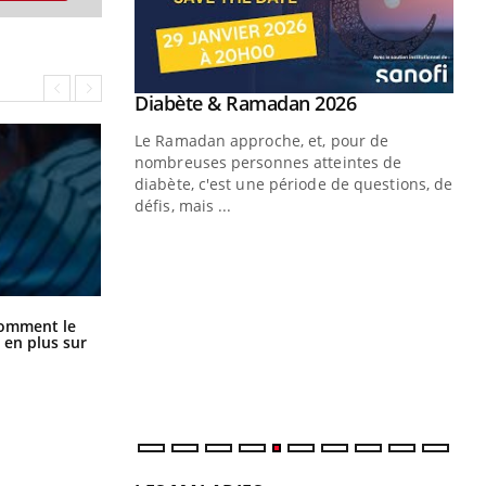
Youtube
 Mains : se
Diabète & Ramadan 2026
Youtube
outube
Le Ramadan approche, et, pour de
 un tout nouveau
nombreuses personnes atteintes de
plage, piscine,
diabète, c'est une période de questions, de
 air… Nos mains
défis, mais ...
Un
You
fac
pr
Cancer colorectal : une stratégie
Un 
comment le
simple aurait changé la donne au
 en plus sur
mut
Pays basque
san
num