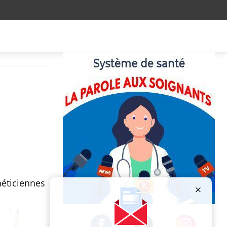
héticiennes
Publicité