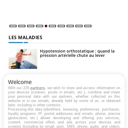
mati
numé
LES MALADIES
Hypotension orthostatique : quand la
pression artérielle chute au lever
Drépanocytose : une déformation des
globules rouges aux conséquences
Welcome
graves
With our 225
partners
, we wish to store and access information on
your devices (cookies, pixels in emails, etc.), combine and share
your personal data with our partners, whether collected on this
website or in our emails, already held by some of us, or obtained
Maladie de Charcot (Sclérose latérale
later, including in other contexts.
amyotrophique)
Processing this data (identifiers, browsing, preferences, purchases,
loyalty programs, IP, postal addresses and emails, phone, precise
geolocation, etc.) allows developing and offering you services,
content, commercial offers and ads across your devices and
screens (including by email, post, SMS, phone, audio, and video),