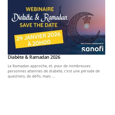
Youtube
Diabète & Ramadan 2026
Youtube
Le Ramadan approche, et, pour de nombreuses
vie !
personnes atteintes de diabète, c'est une période de
…
questions, de défis, mais ...
Un 
You
à l
Un é