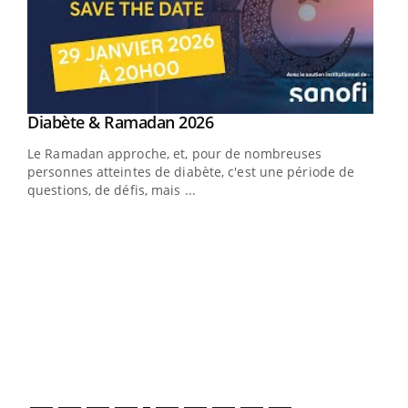
Youtube
Diabète & Ramadan 2026
Youtube
Le Ramadan approche, et, pour de nombreuses
vie !
personnes atteintes de diabète, c'est une période de
…
questions, de défis, mais ...
Un 
You
à l
Un é
mati
numé