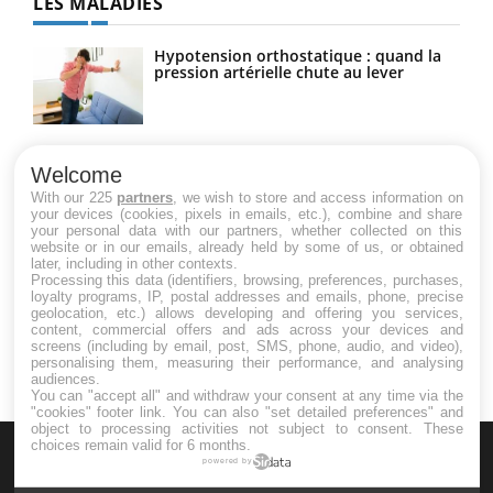
LES MALADIES
Hypotension orthostatique : quand la
pression artérielle chute au lever
Drépanocytose : une déformation des
globules rouges aux conséquences
Welcome
graves
With our 225
partners
, we wish to store and access information on
your devices (cookies, pixels in emails, etc.), combine and share
your personal data with our partners, whether collected on this
website or in our emails, already held by some of us, or obtained
Maladie de Charcot (Sclérose latérale
later, including in other contexts.
amyotrophique)
Processing this data (identifiers, browsing, preferences, purchases,
loyalty programs, IP, postal addresses and emails, phone, precise
geolocation, etc.) allows developing and offering you services,
content, commercial offers and ads across your devices and
screens (including by email, post, SMS, phone, audio, and video),
personalising them, measuring their performance, and analysing
audiences.
You can "accept all" and withdraw your consent at any time via the
"cookies" footer link
. You can also "set detailed preferences" and
object to processing activities not subject to consent. These
choices remain valid for 6 months.
powered by