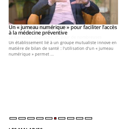
Un « jumeau numérique » pour faciliter l’accès
Youtube
Youtube
à la médecine préventive
Un établissement lié à un groupe mutualiste innove en
e
matière de bilan de santé : l'utilisation d'un « jumeau
numérique » permet ...
COU
You
Coup
vous
épis