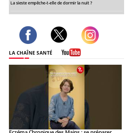
La sieste empêche-t-elle de dormir la nuit ?
Twitter
Facebook
Instagram
LA CHAÎNE SANTÉ
Youtube
Eczéma Chronique des Mains : se préparer
Youtube