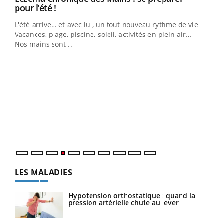
Youtube
pour l’été !
L'été arrive… et avec lui, un tout nouveau rythme de vie !
Vacances, plage, piscine, soleil, activités en plein air…
Nos mains sont ...
Dia
You
Le 
pers
ques
LES MALADIES
Hypotension orthostatique : quand la
pression artérielle chute au lever