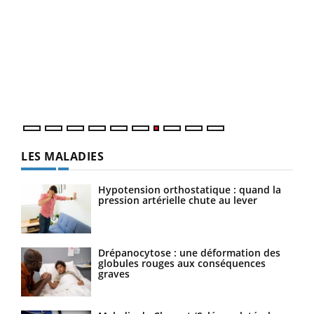
Qua
You
"Les
trav
DRH 
LES MALADIES
Hypotension orthostatique : quand la
pression artérielle chute au lever
Drépanocytose : une déformation des
globules rouges aux conséquences
graves