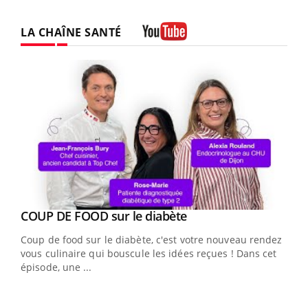
LA CHAÎNE SANTÉ
Youtube
Youtube
cès
COUP DE FOOD sur le diabète
Youtube
Coup de food sur le diabète, c'est votre nouveau rendez-
 en
vous culinaire qui bouscule les idées reçues ! Dans cet
u
épisode, une ...