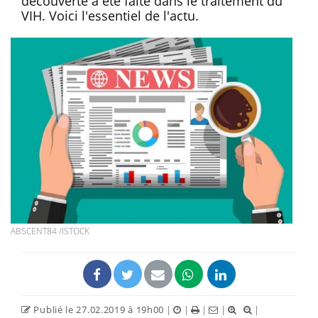
découverte a été faite dans le traitement du
VIH. Voici l'essentiel de l'actu.
ABSCENT84 /ISTOCK
Publié le 27.02.2019 à 19h00
|
|
|
|
|