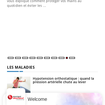
vous explique comment protéger vos mains au
quotidien et éviter les ...
Ecz
You
(2/3
Une 
une 
une i
LES MALADIES
Hypotension orthostatique : quand la
pression artérielle chute au lever
Welcome
Drépanocytose : une déformation des
globules rouges aux conséquences