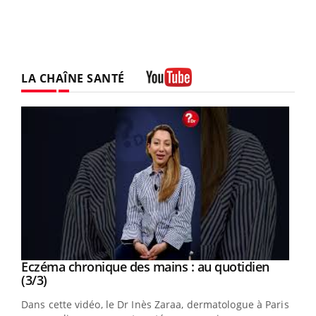
LA CHAÎNE SANTÉ
Youtube
Youtube
al
Eczéma chronique des mains : au quotidien
Youtube
Youtube
(3/3)
au
Dans cette vidéo, le Dr Inès Zaraa, dermatologue à Paris,
,