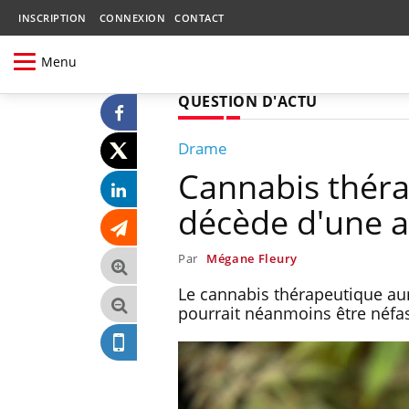
INSCRIPTION
CONNEXION
CONTACT
Menu
QUESTION D'ACTU
Drame
Cannabis thér
décède d'une a
Par
Mégane Fleury
Le cannabis thérapeutique aur
pourrait néanmoins être néfa