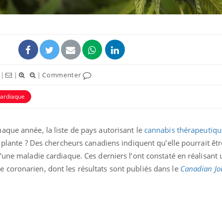
|
|
|
Commenter
ence en fer : comprendre pour
Insuline & Charge ment
tube
Youtube
cardiaque
Youtube
Yout
venir
osait en parler??
gue, irritabilité, brouillard mental ou
En 2026, l'insuline dans l
aque année, la liste de pays autorisant le
cannabis thérapeutiqu
e alopécie… Les symptômes de la
reste entourée d'idées re
nce en fer sont multiples ce qui la rend
patients comme parfois ch
a plante ? Des chercheurs canadiens indiquent qu’elle pourrait êtr
’une maladie cardiaque. Ces derniers l’ont constaté en réalisant
coronarien, dont les résultats sont publiés dans le
Canadian Jo