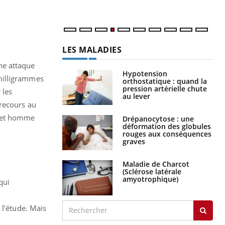
LES MALADIES
ne attaque
Hypotension
milligrammes
orthostatique : quand la
pression artérielle chute
 les
au lever
 recours au
 cet homme
Drépanocytose : une
déformation des globules
rouges aux conséquences
graves
Maladie de Charcot
(Sclérose latérale
amyotrophique)
qui
 l’étude. Mais