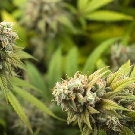
Grossesse et chaleur : ce
Mordue 
que dit la science
barracud
secouru
réflexe 
Le smartphone nuit-il à
Légionel
l'apprentissage de la
quelle e
lecture ?
contami
Mordue par une tique en
Allergie
vacances, elle reste dans
une nou
le coma pendant 42 jours
les réac