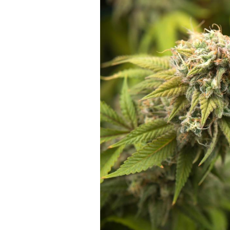
Fortes chaleurs :
pourquoi le risque de
noyade grimpe-t-il ?
Le Viagra pourrait-il
freiner la propagation du
cancer ?
Pourquoi manger moins
de protéines pourrait
finalement être bénéfique