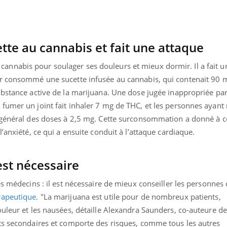
te au cannabis et fait une attaque
nnabis pour soulager ses douleurs et mieux dormir. Il a fait u
ir consommé une sucette infusée au cannabis, qui contenait 90 
ubstance active de la marijuana. Une dose jugée inappropriée par
fumer un joint fait inhaler 7 mg de THC, et les personnes ayant
n général des doses à 2,5 mg. Cette surconsommation a donné à
’anxiété, ce qui a ensuite conduit à l’attaque cardiaque.
est nécessaire
es médecins : il est nécessaire de mieux conseiller les personnes 
rapeutique
. "La marijuana est utile pour de nombreux patients,
uleur et les nausées, détaille Alexandra Saunders, co-auteure de
ts secondaires et comporte des risques, comme tous les autres