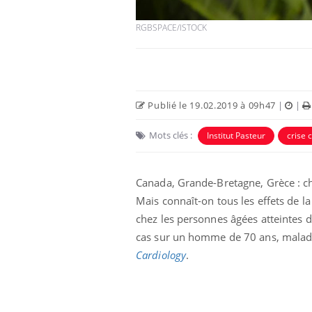
RGBSPACE/ISTOCK
Publié le 19.02.2019 à 09h47
|
|
Eczéma Chronique des Mains :
Car
Youtube
You
Mots clés :
Institut Pasteur
crise 
Youtube
expliquer ma maladie
pré
Il y a des sujets qui sont faciles à aborder...
Fati
Canada, Grande-Bretagne, Grèce : ch
d'autres non ! D'un côté, poser des
mêm
questions sur la maladie d'un proche c'est
care
Mais connaît-on tous les effets de l
montrer ...
...
chez les personnes âgées atteintes d
cas sur un homme de 70 ans, malade 
Cardiology
.