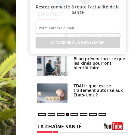
Restez connecté à toute l’actualité de la
Twitter
Facebook
Instagram
Santé
EN DIRECT
par un
Comment gérer le
a, une petite fille
sommeil des enfants en
e grâce à un
vacances ?
S'INSCRIRE À LA NEWSLETTER
essentiel
lose en Suisse :
Bilan prévention : ce que
st l’origine de la
les kinés pourront
nation ?
bientôt faire
s alimentaires :
TDAH : quel est ce
velle arme contre
traitement autorisé aux
tions sévères
États-Unis ?
LA CHAÎNE SANTÉ
Youtube