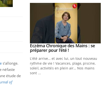
ale : et si on
Eczéma Chronique des Mains : se
Youtube
ube
Youtube
préparer pour l’été !
e diabète de type 2
L'été arrive… et avec lui, un tout nouveau
e
s’allonge.
çues chez les
rythme de vie ! Vacances, plage, piscine,
ez les soignants.
soleil, activités en plein air… Nos mains
e néfaste
sont ...
 une étude de
Di
You
urnal of
Le 
nom
dia
défi