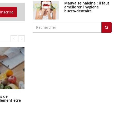
Mauvaise haleine : il faut
améliorer l’hygiène
bucco-dentaire
'inscrire
Grossesse et chaleur : ce que dit la
s de
science
alement être