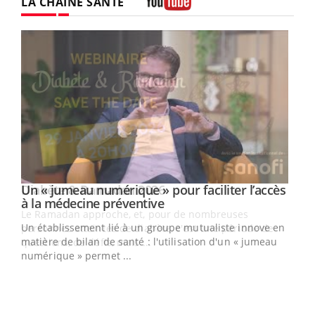
LA CHAÎNE SANTÉ
Youtube
Un « jumeau numérique » pour faciliter l’accès
Youtube
Youtube
à la médecine préventive
Un établissement lié à un groupe mutualiste innove en
e
matière de bilan de santé : l'utilisation d'un « jumeau
numérique » permet ...
COU
You