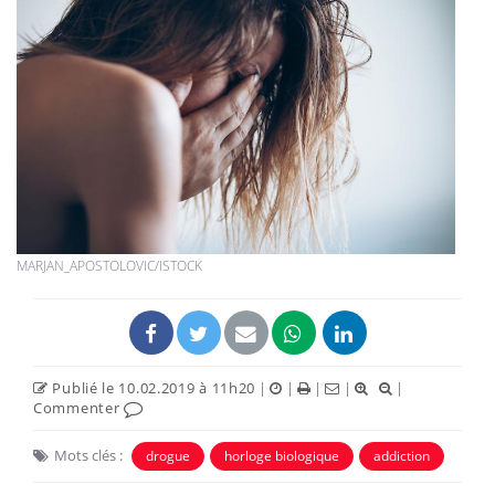
MARJAN_APOSTOLOVIC/ISTOCK
Publié le 10.02.2019 à 11h20
|
|
|
|
|
Commenter
Mots clés :
drogue
horloge biologique
addiction