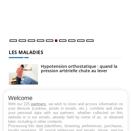
Coup
vous
épis
LES MALADIES
Hypotension orthostatique : quand la
pression artérielle chute au lever
Drépanocytose : une déformation des
globules rouges aux conséquences
Welcome
graves
With our 225
partners
, we wish to store and access information on
your devices (cookies, pixels in emails, etc.), combine and share
your personal data with our partners, whether collected on this
website or in our emails, already held by some of us, or obtained
Maladie de Charcot (Sclérose latérale
later, including in other contexts.
amyotrophique)
Processing this data (identifiers, browsing, preferences, purchases,
loyalty programs, IP, postal addresses and emails, phone, precise