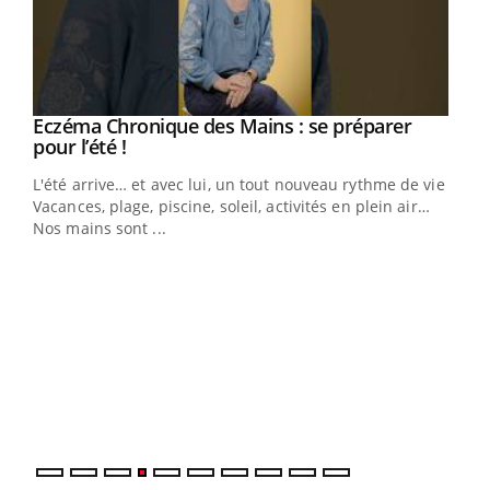
Eczéma Chronique des Mains : se préparer
Youtube
Youtube
pour l’été !
L'été arrive… et avec lui, un tout nouveau rythme de vie !
Vacances, plage, piscine, soleil, activités en plein air…
Nos mains sont ...
Dia
You
Le 
pers
ques