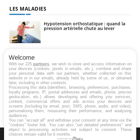
LES MALADIES
Hypotension orthostatique : quand la
pression artérielle chute au lever
Drépanocytose : une déformation des
globules rouges aux conséquences
Welcome
graves
With our 225
partners
, we wish to store and access information on
your devices (cookies, pixels in emails, etc.), combine and share
your personal data with our partners, whether collected on this
website or in our emails, already held by some of us, or obtained
Maladie de Charcot (Sclérose latérale
later, including in other contexts.
amyotrophique)
Processing this data (identifiers, browsing, preferences, purchases,
loyalty programs, IP, postal addresses and emails, phone, precise
geolocation, etc.) allows developing and offering you services,
content, commercial offers and ads across your devices and
screens (including by email, post, SMS, phone, audio, and video),
personalising them, measuring their performance, and analysing
audiences.
You can "accept all" and withdraw your consent at any time via the
"cookies" footer link
. You can also "set detailed preferences" and
object to processing activities not subject to consent. These
choices remain valid for 6 months.
powered by