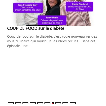
Youtube
cès
COUP DE FOOD sur le diabète
Youtube
Coup de food sur le diabète, c'est votre nouveau rendez-
 en
vous culinaire qui bouscule les idées reçues ! Dans cet
u
épisode, une ...
Qua
You
"Les
trav
DRH 