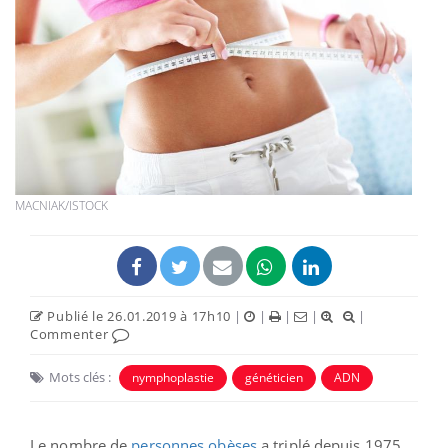
MACNIAK/ISTOCK
Publié le 26.01.2019 à 17h10
|
|
|
|
|
Commenter
Mots clés :
nymphoplastie
généticien
ADN
Le nombre de
personnes obèses
a triplé depuis 1975