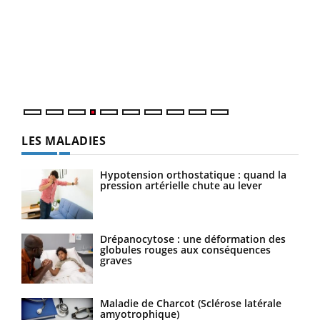
Dia
You
Le 
pers
ques
LES MALADIES
Hypotension orthostatique : quand la
pression artérielle chute au lever
Drépanocytose : une déformation des
globules rouges aux conséquences
graves
Maladie de Charcot (Sclérose latérale
amyotrophique)