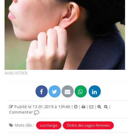
AH86 /ISTOCK
Publié le 13.01.2019 à 13h40
|
|
|
|
|
Commenter
Mots clés :
surcharge
Ordre des sages-femmes