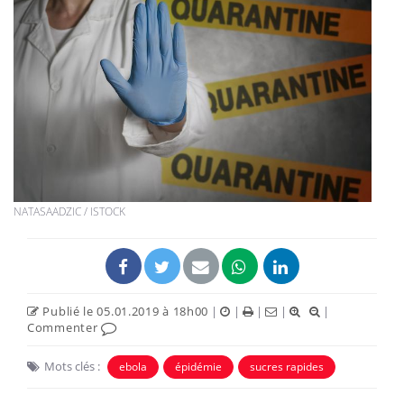
NATASAADZIC / ISTOCK
Publié le 05.01.2019 à 18h00
|
|
|
|
|
Commenter
Mots clés :
ebola
épidémie
sucres rapides