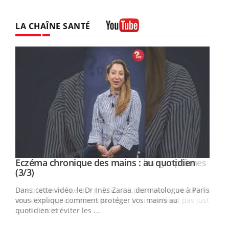
LA CHAÎNE SANTÉ
Youtube
Eczéma chronique des mains : au quotidien
Eczéma chronique des mains : les symptômes
Youtube
Youtube
Youtube
Youtube
(3/3)
(2/3)
Dans cette vidéo, le Dr Inès Zaraa, dermatologue à Paris,
Une plaque rouge qui gratte, une peau sèche qui tiraille,
vous explique comment protéger vos mains au
une démangeaison persistante… Et si ce n'était pas juste
quotidien et éviter les ...
une irritation ...