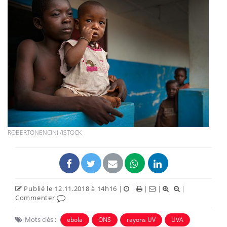
ROBERTONENCINI /ISTOCK
Publié le 12.11.2018 à 14h16
|
|
|
|
|
Commenter
Mots clés :
ebola
ONS
rayons UV
UVA