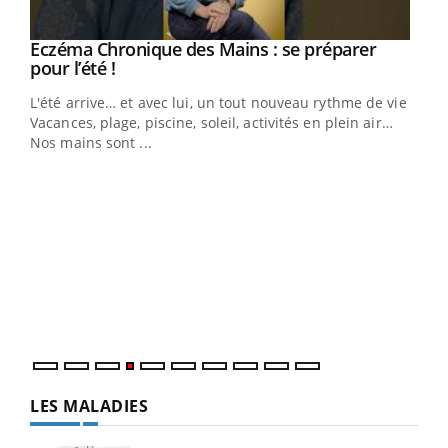
Eczéma Chronique des Mains : se préparer
Youtube
Youtube
pour l’été !
L'été arrive… et avec lui, un tout nouveau rythme de vie !
Vacances, plage, piscine, soleil, activités en plein air…
Nos mains sont ...
Dia
You
Le 
pers
ques
LES MALADIES