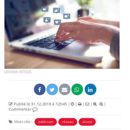
OATAWA /ISTOCK
Publié le 31.12.2018 à 12h45
|
|
|
|
|
Commenter
Mots clés :
addiction
réseau
alcool