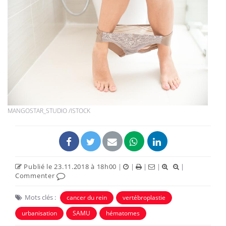
MANGOSTAR_STUDIO /ISTOCK
Publié le 23.11.2018 à 18h00
|
|
|
|
|
Commenter
Mots clés :
cancer du rein
vertébroplastie
urbanisation
SAMU
hématomes