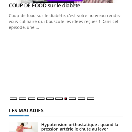
Youtube
cès
COUP DE FOOD sur le diabète
Youtube
Coup de food sur le diabète, c'est votre nouveau rendez-
 en
vous culinaire qui bouscule les idées reçues ! Dans cet
u
épisode, une ...
Qua
You
"Les
trav
DRH 
LES MALADIES
Hypotension orthostatique : quand la
pression artérielle chute au lever