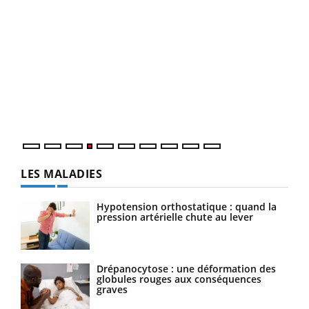
Dia
You
Le 
pers
ques
LES MALADIES
Hypotension orthostatique : quand la
pression artérielle chute au lever
Drépanocytose : une déformation des
globules rouges aux conséquences
graves