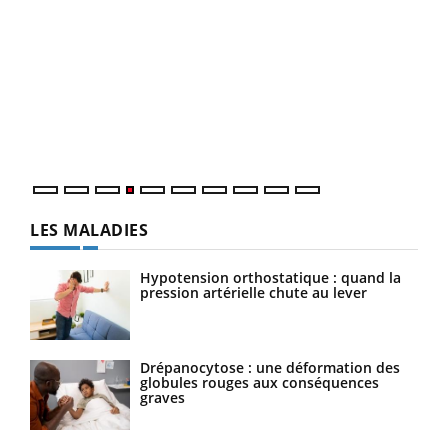
Youtube
Diabète & Ramadan 2026
Un 
Youtube
You
à l
Le Ramadan approche, et, pour de nombreuses
Un é
personnes atteintes de diabète, c'est une période de
mati
questions, de défis, mais ...
numé
LES MALADIES
Hypotension orthostatique : quand la
pression artérielle chute au lever
Drépanocytose : une déformation des
globules rouges aux conséquences
graves