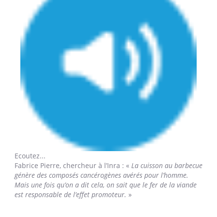
Ecoutez...
Fabrice Pierre,
chercheur à l’Inra : «
La cuisson au barbecue
génère des composés cancérogènes avérés pour l’homme.
Mais une fois qu’on a dit cela, on sait que le fer de la viande
est responsable de l’effet promoteur.
»