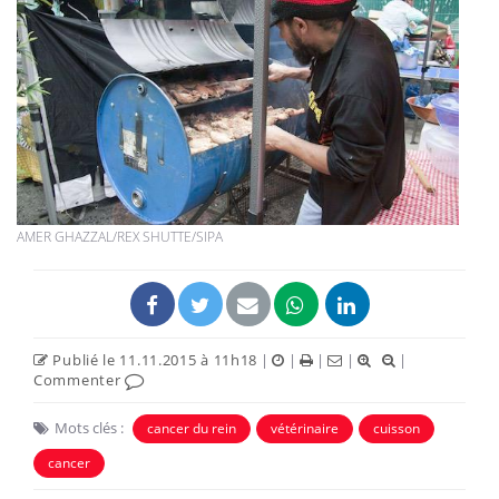
AMER GHAZZAL/REX SHUTTE/SIPA
Publié le 11.11.2015 à 11h18
|
|
|
|
|
Commenter
Mots clés :
cancer du rein
vétérinaire
cuisson
cancer