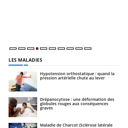
Dia
You
Le 
pers
ques
LES MALADIES
Hypotension orthostatique : quand la
pression artérielle chute au lever
Drépanocytose : une déformation des
globules rouges aux conséquences
graves
Maladie de Charcot (Sclérose latérale