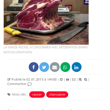
LA VIANDE ROUGE, À CONSOMMER AVEC MODÉRATION (BARRY
BATCHELOR/AP/SIPA)
Publié le 02.01.2015 à 14h00
|
|
|
|
|
Commenter
Mots clés :
cancer
charcuterie