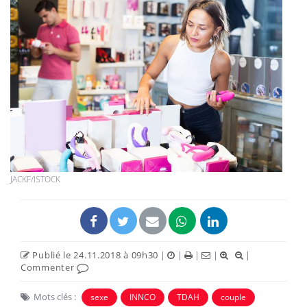
JACKF/ISTOCK
Publié le 24.11.2018 à 09h30
|
|
|
|
|
Commenter
Mots clés :
sexe
INNCO
TDAH
couple