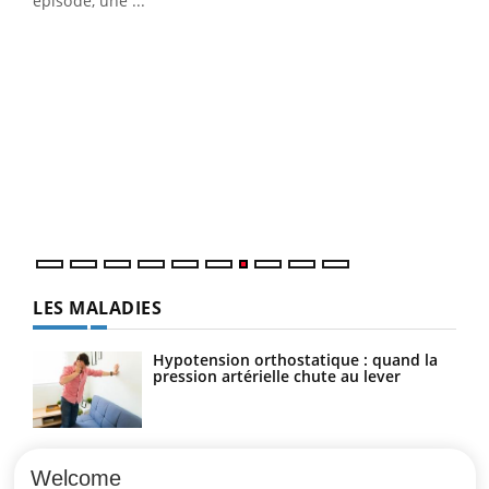
épisode, une ...
Qua
You
"Les
trav
DRH 
LES MALADIES
Hypotension orthostatique : quand la
pression artérielle chute au lever
Drépanocytose : une déformation des
globules rouges aux conséquences
Welcome