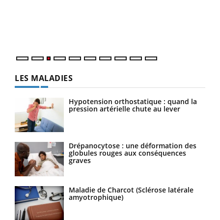
L'ét
Vaca
Nos 
LES MALADIES
Hypotension orthostatique : quand la
pression artérielle chute au lever
Drépanocytose : une déformation des
globules rouges aux conséquences
graves
Maladie de Charcot (Sclérose latérale
amyotrophique)