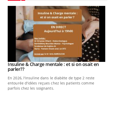
Youtube
Youtube
Insuline & Charge mentale : et si on osait en
Youtube
Youtube
parler??
En 2026, l'insuline dans le diabète de type 2 reste
entourée d'idées reçues chez les patients comme
parfois chez les soignants.
Ecz
You
pour