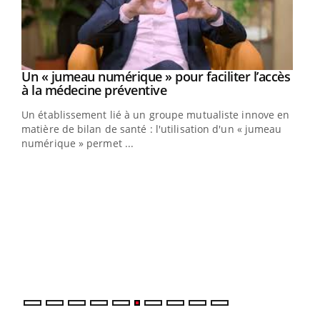
Un « jumeau numérique » pour faciliter l’accès
Youtube
Youtube
à la médecine préventive
Un établissement lié à un groupe mutualiste innove en
e
matière de bilan de santé : l'utilisation d'un « jumeau
numérique » permet ...
COU
You
Coup
vous
épis