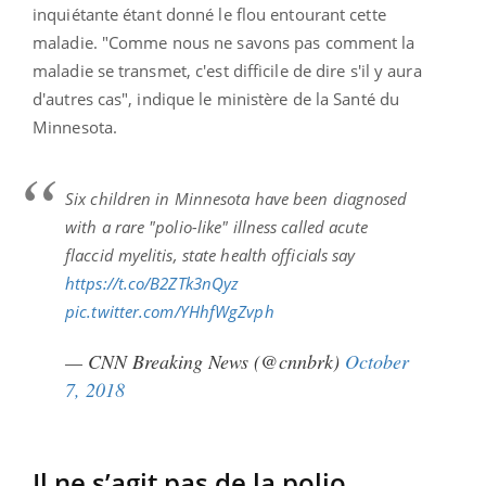
inquiétante étant donné le flou entourant cette
maladie. "Comme nous ne savons pas comment la
maladie se transmet, c'est difficile de dire s'il y aura
d'autres cas", indique le ministère de la Santé du
Minnesota.
Six children in Minnesota have been diagnosed
with a rare "polio-like" illness called acute
flaccid myelitis, state health officials say
https://t.co/B2ZTk3nQyz
pic.twitter.com/YHhfWgZvph
— CNN Breaking News (@cnnbrk)
October
7, 2018
Il ne s’agit pas de la polio