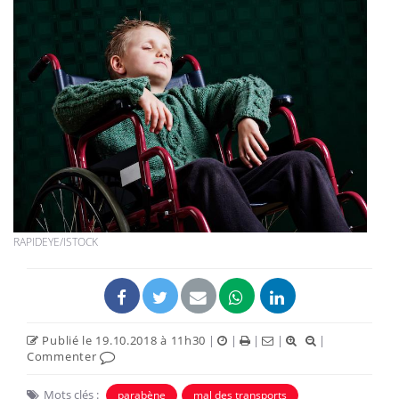
RAPIDEYE/ISTOCK
Publié le 19.10.2018 à 11h30
|
|
|
|
|
Commenter
Mots clés :
parabène
mal des transports