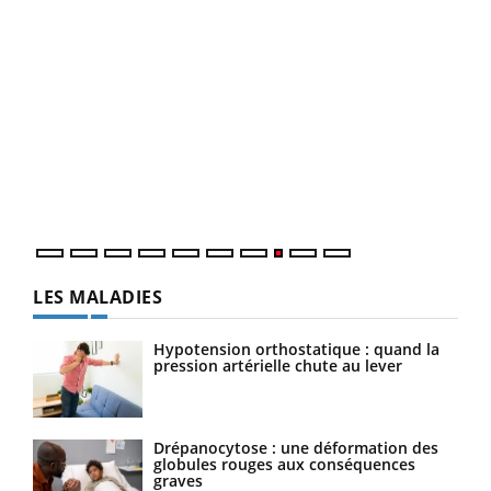
Ecz
You
(3/3
Dans
vous
quot
LES MALADIES
Hypotension orthostatique : quand la
pression artérielle chute au lever
Drépanocytose : une déformation des
globules rouges aux conséquences
graves