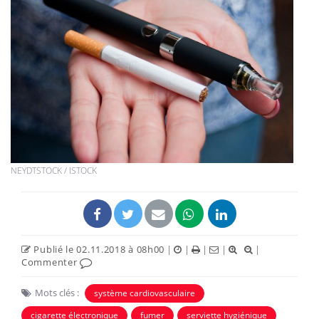
NEYDTSTOCK / ISTOCK
Publié le 02.11.2018 à 08h00
|
|
|
|
|
Commenter
Mots clés :
système cardiovasculaire
cigarette électronique
fumer
serviette hygiénique