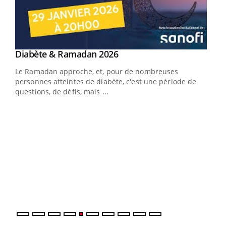
Youtube
Diabète & Ramadan 2026
Youtube
Le Ramadan approche, et, pour de nombreuses
vie !
personnes atteintes de diabète, c'est une période de
…
questions, de défis, mais ...
Un 
You
à l
Un é
mati
numé