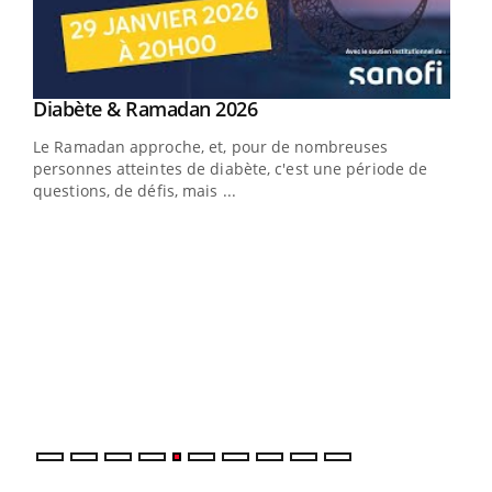
Youtube
Diabète & Ramadan 2026
Un « jumeau numérique » pour faciliter l’accès
Youtube
Youtube
Youtube
à la médecine préventive
Le Ramadan approche, et, pour de nombreuses
Un établissement lié à un groupe mutualiste innove en
personnes atteintes de diabète, c'est une période de
matière de bilan de santé : l'utilisation d'un « jumeau
questions, de défis, mais ...
numérique » permet ...
COU
You
Coup
vous
épis