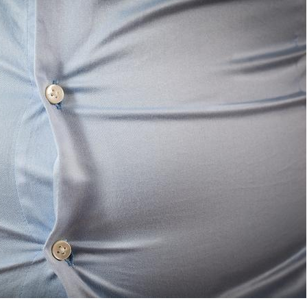
Pourquoi votre ventre
Pourquo
gâche-t-il les premiers
de prot
jours de vos vacances ?
finalem
Fortes chaleurs :
Grossess
pourquoi le risque de
que dit 
noyade grimpe-t-il ?
Le Viagra pourrait-il
Le smart
freiner la propagation du
l'appren
cancer ?
lecture 