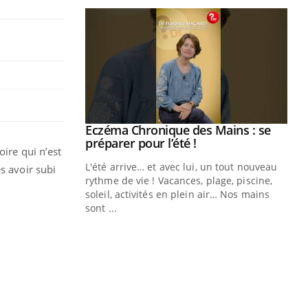
ale : et si on
Eczéma Chronique des Mains : se
Youtube
ube
Youtube
préparer pour l’été !
oire qui n’est
e diabète de type 2
L'été arrive… et avec lui, un tout nouveau
s avoir subi
çues chez les
rythme de vie ! Vacances, plage, piscine,
ez les soignants.
soleil, activités en plein air… Nos mains
sont ...
Di
You
Le 
nom
dia
défi