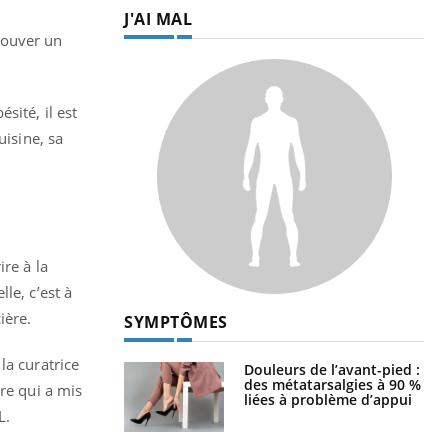
J'AI MAL
trouver un
sité, il est
uisine, sa
re à la
le, c’est à
ière.
SYMPTÔMES
la curatrice
Douleurs de l’avant-pied :
des métatarsalgies à 90 %
re qui a mis
liées à problème d’appui
L.