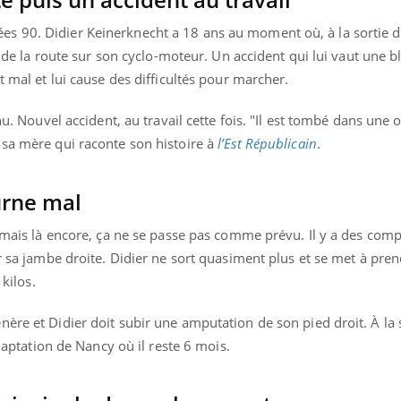
s 90. Didier Keinerknecht a 18 ans au moment où, à la sortie d
nt de la route sur son cyclo-moteur. Un accident qui lui vaut une 
t mal et lui cause des difficultés pour marcher.
nu. Nouvel accident, au travail cette fois. "Il est tombé dans une o
 sa mère qui raconte son histoire à
l’Est Républicain
.
urne mal
 mais là encore, ça ne se passe pas comme prévu. Il y a des compl
er sa jambe droite. Didier ne sort quasiment plus et se met à pre
 kilos.
ère et Didier doit subir une amputation de son pied droit. À la s
adaptation de Nancy où il reste 6 mois.