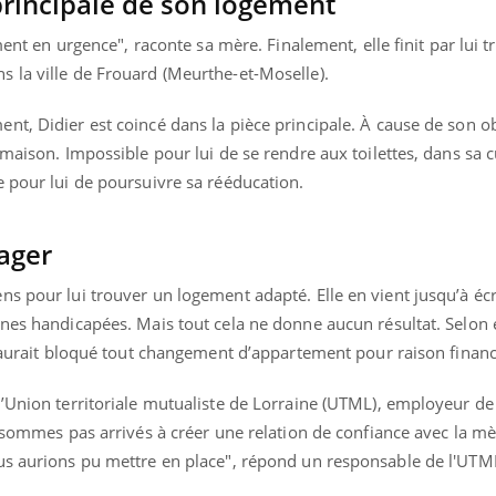
principale de son logement
ement en urgence", raconte sa mère. Finalement, elle finit par lui 
 la ville de Frouard (Meurthe-et-Moselle).
t, Didier est coincé dans la pièce principale. À cause de son obé
maison. Impossible pour lui de se rendre aux toilettes, dans sa c
e pour lui de poursuivre sa rééducation.
ager
s pour lui trouver un logement adapté. Elle en vient jusqu’à écri
nes handicapées. Mais tout cela ne donne aucun résultat. Selon el
i aurait bloqué tout changement d’appartement pour raison financ
’Union territoriale mutualiste de Lorraine (UTML), employeur de 
e sommes pas arrivés à créer une relation de confiance avec la mè
us aurions pu mettre en place", répond un responsable de l'UTM