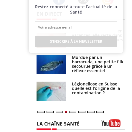
Restez connecté à toute l’actualité de la
Twitter
Facebook
Instagram
Santé
EN DIRECT
i manger moins
Mordue par une tique en
éines pourrait
vacances, elle reste dans
ent être bénéfique
le coma pendant 42 jours
S'INSCRIRE À LA NEWSLETTER
e et chaleur : ce
Mordue par un
la science
barracuda, une petite fille
secourue grâce à un
réflexe essentiel
phone nuit-il à
Légionellose en Suisse :
tissage de la
quelle est l’origine de la
?
contamination ?
LA CHAÎNE SANTÉ
Youtube