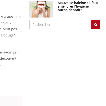
Mauvaise haleine : il faut
améliorer l’hygiène
bucco-dentaire
 y a aussi de
oins aux
ne peut pas
ela bouge",
ar avoir gain
s découvert
.