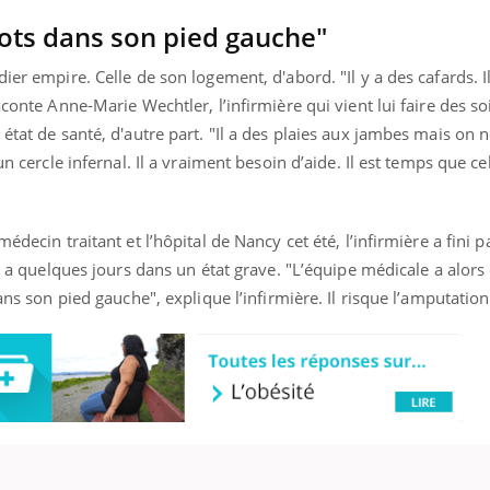
cots dans son pied gauche"
ier empire. Celle de son logement, d'abord. "Il y a des cafards. Il
aconte Anne-Marie Wechtler, l’infirmière qui vient lui faire des s
état de santé, d'autre part. "Il a des plaies aux jambes mais on 
un cercle infernal. Il a vraiment besoin d’aide. Il est temps que c
édecin traitant et l’hôpital de Nancy cet été, l’infirmière a fini p
 y a quelques jours dans un état grave. "L’équipe médicale a alor
ans son pied gauche", explique l’infirmière. Il risque l’amputation