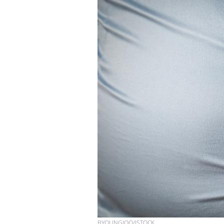
Cytomégalovirus : ce qui
change dans la prise en
charge des femmes
enceintes
La sieste empêche-t-elle
de dormir la nuit ?
VIH : la fin du comprimé
tous les jours se profile-t-
elle enfin ?
BYOUNGJOO/ISTOCK