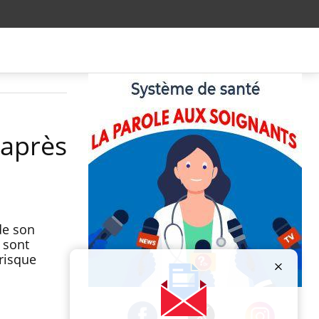
 après
de son
 sont
 risque
Publicité