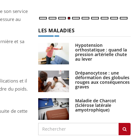
e son service
blessure au
LES MALADIES
rnière et sa
Hypotension
orthostatique : quand la
pression artérielle chute
au lever
Drépanocytose : une
déformation des globules
ications et il
rouges aux conséquences
graves
ndre du poids.
Maladie de Charcot
(Sclérose latérale
amyotrophique)
uite de cette