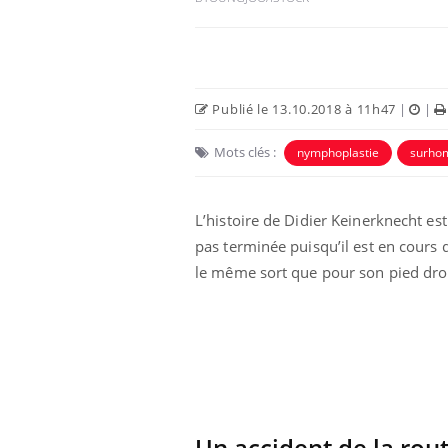
Publié le 13.10.2018 à 11h47
|
|
Mots clés :
nymphoplastie
surh
Eczéma Chronique des Mains :
Car
Youtube
You
Youtube
expliquer ma maladie
pré
L’histoire de Didier Keinerknecht es
Il y a des sujets qui sont faciles à aborder...
Fati
pas terminée puisqu’il est en cours 
d'autres non ! D'un côté, poser des
mêm
le même sort que pour son pied droit
questions sur la maladie d'un proche c'est
care
montrer ...
...
Un accident de la rout