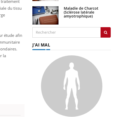
 traitement
iale du tissu
Maladie de Charcot
(Sclérose latérale
rge
amyotrophique)
ur étude afin
immunitaire
J'AI MAL
condaires.
r la