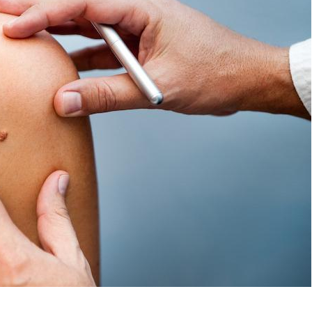
Pourquoi manger moins
Mordue 
de protéines pourrait
vacances
finalement être bénéfique
le coma
Grossesse et chaleur : ce
Mordue 
que dit la science
barracud
secouru
réflexe 
Le smartphone nuit-il à
Légionel
l'apprentissage de la
quelle e
lecture ?
contami