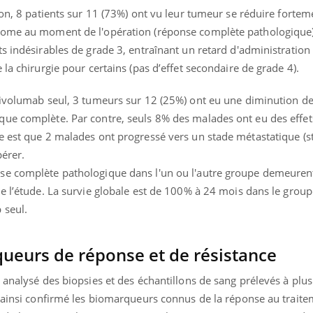
ualiste innove en matière de bilan de
épisode, une ...
ion, 8 patients sur 11 (73%) ont vu leur tumeur se réduire fortem
é : l'utilisation d'un « jumeau
nome au moment de l'opération (réponse complète pathologique).
érique » permet ...
s indésirables de grade 3, entraînant un retard d'administration
la chirurgie pour certains (pas d’effet secondaire de grade 4).
nivolumab seul, 3 tumeurs sur 12 (25%) ont eu une diminution d
ue complète. Par contre, seuls 8% des malades ont eu des effet
e est que 2 malades ont progressé vers un stade métastatique (st
érer.
se complète pathologique dans l'un ou l'autre groupe demeure
e l’étude. La survie globale est de 100% à 24 mois dans le group
 seul.
queurs de réponse et de résistance
 analysé des biopsies et des échantillons de sang prélevés à plus
t ainsi confirmé les biomarqueurs connus de la réponse au traite