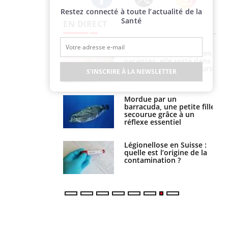
Restez connecté à toute l’actualité de la
Twitter
Facebook
Instagram
Santé
EN DIRECT
par une tique en
Allergies alimentaires :
, elle reste dans
une nouvelle arme contre
 pendant 42 jours
les réactions sévères
S'INSCRIRE À LA NEWSLETTER
par un
Comment gérer le
a, une petite fille
sommeil des enfants en
e grâce à un
vacances ?
essentiel
lose en Suisse :
Bilan prévention : ce que
st l’origine de la
les kinés pourront
nation ?
bientôt faire