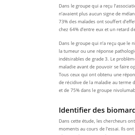
mut
air… Nos mains
défis, mais ...
Dans le groupe qui a reçu l’associat
sant
n’avaient plus aucun signe de méla
num
73% des malades ont souffert d’effet
chez 64% d’entre eux et un retard de 
Dans le groupe qui n’a reçu que le 
la tumeur ou une réponse pathologiq
indésirables de grade 3. Le problèm
maladie avant de pouvoir se faire op
Tous ceux qui ont obtenu une répon
de récidive de la maladie au terme d
et de 75% dans le groupe nivolumab
Identifier des biomar
Dans cette étude, les chercheurs ont
moments au cours de l'essai. Ils on