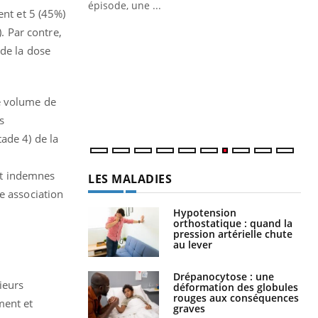
Docteur reçoivent Régis Blugeon, DRH et
ent et 5 (45%)
directeur ...
Ec
You
 Par contre,
quo
 de la dose
Dan
der
com
e volume de
et é
s
ade 4) de la
nt indemnes
LES MALADIES
e association
Hypotension
orthostatique : quand la
pression artérielle chute
au lever
Drépanocytose : une
ieurs
déformation des globules
rouges aux conséquences
ment et
graves