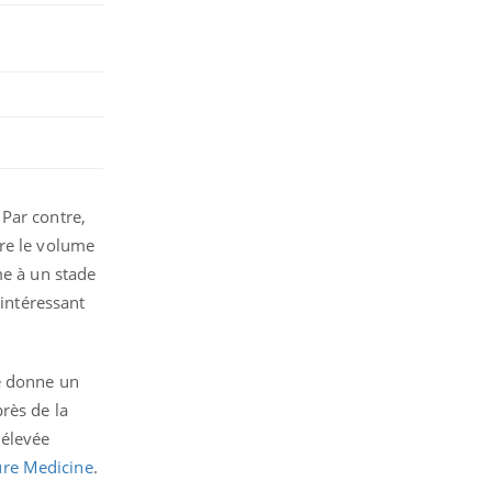
 Par contre,
ire le volume
me à un stade
 intéressant
ie donne un
rès de la
 élevée
re Medicine
.