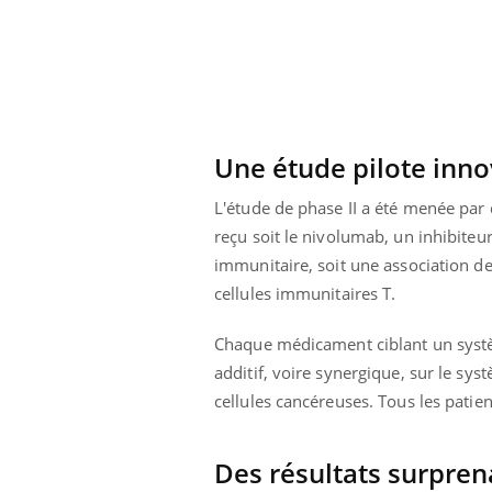
Une étude pilote inn
L'étude de phase II a été menée pa
reçu soit le nivolumab, un inhibite
immunitaire, soit une association d
cellules immunitaires T.
Chaque médicament ciblant un systèm
additif, voire synergique, sur le sy
Youtube
 Mains : se
Diabète & Ramadan 2026
Un 
Youtube
You
cellules cancéreuses. Tous les patie
outube
fac
Le Ramadan approche, et, pour de
pré
un tout nouveau
nombreuses personnes atteintes de
Des résultats surprena
Un 
lage, piscine,
diabète, c'est une période de questions, de