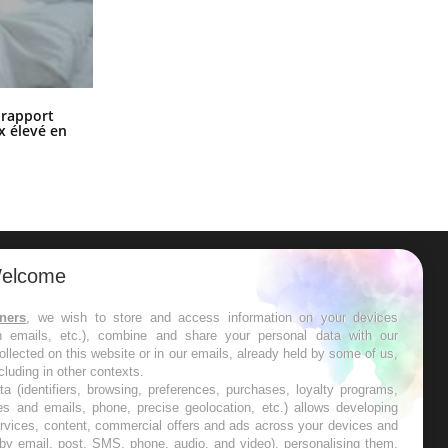
Grossesse à risque : ce jus naturel
n rapport
attire l'attention des chercheurs
x élevé en
elcome
ER
tners
, we wish to store and access information on your devices
in emails, etc.), combine and share your personal data with our
s les semaines les meilleures
ollected on this website or in our emails, already held by some of us,
ncluding in other contexts.
ta (identifiers, browsing, preferences, purchases, loyalty programs,
es and emails, phone, precise geolocation, etc.) allows developing
ervices, content, commercial offers and ads across your devices and
 by email, post, SMS, phone, audio, and video), personalising them,