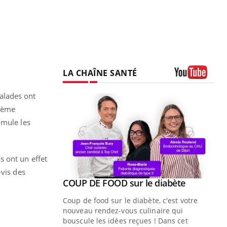
LA CHAÎNE SANTÉ
Youtube
alades ont
stème
imule les
s ont un effet
-vis des
Youtube
 diabète
Quand l’entreprise mise sur le bien
Youtube
Youtube
être global
e, c'est votre
"Les rendez-vous de la santé et de la
naire qui
qualité de vie au travail" de Pourquoi
 ! Dans cet