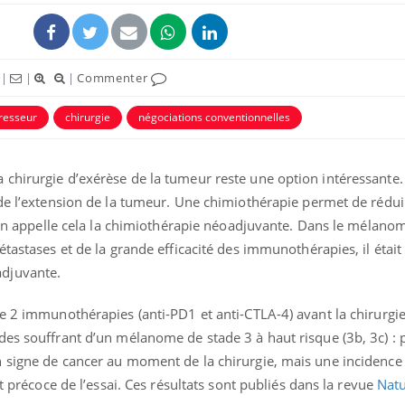
|
|
|
Commenter
resseur
chirurgie
négociations conventionnelles
chirurgie d’exérèse de la tumeur reste une option intéressante.
 de l’extension de la tumeur. Une chimiothérapie permet de rédu
: on appelle cela la chimiothérapie néoadjuvante. Dans le mélano
tastases et de la grande efficacité des immunothérapies, il était
djuvante.
de 2 immunothérapies (anti-PD1 et anti-CTLA-4) avant la chirurg
es souffrant d’un mélanome de stade 3 à haut risque (3b, 3c) : p
 signe de cancer au moment de la chirurgie, mais une incidence
êt précoce de l’essai. Ces résultats sont publiés dans la revue
Natu