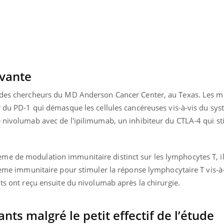
ovante
r des chercheurs du MD Anderson Cancer Center, au Texas. Les m
ur du PD-1 qui démasque les cellules cancéreuses vis-à-vis du sy
e nivolumab avec de l'ipilimumab, un inhibiteur du CTLA-4 qui st
e de modulation immunitaire distinct sur les lymphocytes T, il
stème immunitaire pour stimuler la réponse lymphocytaire T vis-à
« jumeau numérique » pour
COUP DE FOOD sur le
tube
Youtube
nts ont reçu ensuite du nivolumab après la chirurgie.
iliter l’accès à la médecine
Youtube
Coup de food sur le diabèt
ventive
nouveau rendez-vous culi
nts malgré le petit effectif de l’étude
établissement lié à un groupe
bouscule les idées reçues